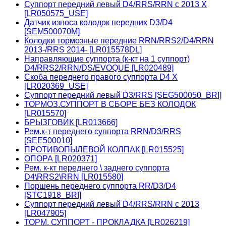
Суппорт передний левый D4/RRS/RRN с 2013 X
[LR050575_USE]
Датчик износа колодок передних D3/D4
[SEM500070M]
Колодки тормозные передние RRN/RRS2/D4/RRN
2013-/RRS 2014- [LR015578DL]
Направляющие суппорта (к-кт на 1 суппорт)
D4/RRS2/RRN/DS/EVOQUE [LR020489]
Скоба переднего правого суппорта D4 X
[LR020369_USE]
Суппорт передний левый D3/RRS [SEG500050_BRI]
ТОРМОЗ.СУППОРТ В СБОРЕ БЕЗ КОЛОДОК
[LR015570]
БРЫЗГОВИК [LR013666]
Рем.к-т переднего суппорта RRN/D3/RRS
[SEE500010]
ПРОТИВОПЫЛЕВОЙ КОЛПАК [LR015525]
ОПОРА [LR020371]
Рем. к-кт переднего \ заднего суппорта
D4\RRS2\RRN [LR015580]
Поршень переднего суппорта RR/D3/D4
[STC1918_BRI]
Суппорт передний левый D4/RRS/RRN с 2013
[LR047905]
ТОРМ. СУППОРТ - ПРОКЛАДКА [LR026219]