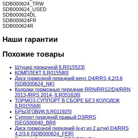
SDB000624_TRW
SDB000624_USED
SDB000624DL
SDB000624FR
SDB000624R
Наши гарантии
Похожие товары
Штуцер прокачной [LR015523]
КОМПЛЕКТ [LR015580]
Диск тормозной передний вент. D4/RRS 4.2/3.6
[SDB000624_NK]
Колодки тормозные передние RRN/RRS2/D4/RRN
2013-/RRS 2014- [LR051626]
ТОРМОЗ.СУППОРТ В СБОРЕ БЕЗ КОЛОДОК
[LR015569]
БРЫЗГОВИК [LR011925]
Суппорт передний правый D3/RRS
[SEG500040_BRI]
Диск тормозной передний (к-кт из 2 штук) D4/RRS
4.2/3.6 [SDB000624_FER]