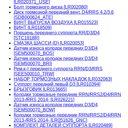
[LR020371_USE]
Болт тормозного диска [LR002080]
Диск тормозной передний вент. D4/RRS 4.2/3.6
[SDB000624_ATE]
ВИНТ ВЫПУСКА ВОЗДУХА [LR015523]
ВИНТ [LR018509]
Поршень переднего суппорта RR/D3/D4
[STC1918R]
СМАЗКА ШАССИ (D) [LR020053]
Датчик износа колодок передних D3/D4
[SEM500070_BOS]
Датчик износа колодок передних D3/D4
[SEM500070_BRI]
Рем.к-т переднего суппорта RRN/D3/RRS
[SEE500010_TRW]
НАБОР ТОРМОЗНЫХ НАКЛАДОК [LR032063]
Суппорт передний левый D3 [LR010394]
БРЫЗГОВИК [LR013665]
Колодки тормозные передние RRN/RRS2/D4/RRN
2013-/RRS 2014- [LR026221]
Датчик износа колодок передних D3/D4
[SEM500070_BOW]
Колодки тормозные передние RRN/RRS2/D4/RRN
2013-/RRS 2014- [LR051626_GNC]
КОМПЛЕКТ ДЕТАЛЕЙ СУППОРТА [LR020489]