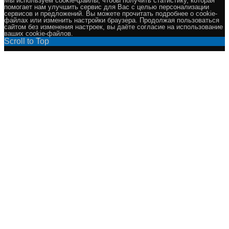
Мы используем cookie-файлы, чтобы получить статистику, которая
помогает нам улучшить сервис для Вас с целью персонализации
сервисов и предложений. Вы можете прочитать подробнее о cookie-
файлах или изменить настройки браузера. Продолжая пользоваться
сайтом без изменения настроек, вы даёте согласие на использование
ваших cookie-файлов.
Scroll to Top