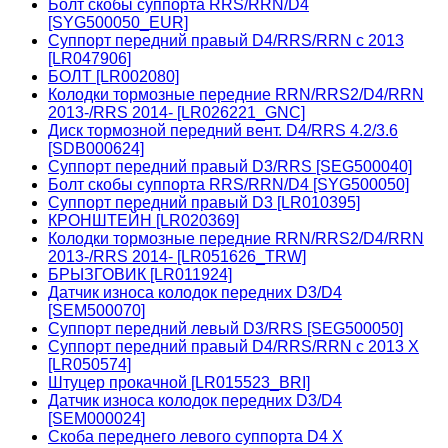
Болт скобы суппорта RRS/RRN/D4
[SYG500050_EUR]
Суппорт передний правый D4/RRS/RRN с 2013
[LR047906]
БОЛТ [LR002080]
Колодки тормозные передние RRN/RRS2/D4/RRN
2013-/RRS 2014- [LR026221_GNC]
Диск тормозной передний вент. D4/RRS 4.2/3.6
[SDB000624]
Суппорт передний правый D3/RRS [SEG500040]
Болт скобы суппорта RRS/RRN/D4 [SYG500050]
Суппорт передний правый D3 [LR010395]
КРОНШТЕЙН [LR020369]
Колодки тормозные передние RRN/RRS2/D4/RRN
2013-/RRS 2014- [LR051626_TRW]
БРЫЗГОВИК [LR011924]
Датчик износа колодок передних D3/D4
[SEM500070]
Суппорт передний левый D3/RRS [SEG500050]
Суппорт передний правый D4/RRS/RRN с 2013 X
[LR050574]
Штуцер прокачной [LR015523_BRI]
Датчик износа колодок передних D3/D4
[SEM000024]
Скоба переднего левого суппорта D4 X