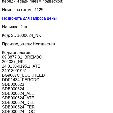
передн.и задн.пневм.подвеской)
Номер на схеме:
1125
Позвонить для запроса цены
Наличие:
2 шт.
Код:
SDB000624_NK
Производитель:
Неизвестен
Коды аналогов:
09.8877.31_BREMBO
204037_NK
24.0130-0195.1_ATE
24013001951
BG9007C_LOCKHEED
DDF1434_FERODO
SDB000623
SDB000624
SDB000624_ALL
SDB000624_ATE
SDB000624_DEL
SDB000624_FER
SDB000624_LOC