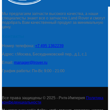
Мы предлагаем запчасти высокого качества, а наши
специалисты знают все о запчастях Land Rover и смогут
подобрать Вам качественный продукт за минимальную
цену.
Контакты
Номер телефона:
+7 495 1362239
Адрес: г.Москва, Бескудниковский пер., д.1, с.1
Email:
manager@lrover.ru
График работы: Пн-Вс 9:00 - 21:00
Все права защищены © 2025 - Рнтк-Империя
Политика
конфеденциальности