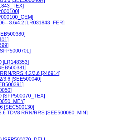
2/3.6 [SEE500040R]
31843_TEX]
P000100]
YP000100_OEM]
06-- 3.6/4.2 [LR031843_FER]
SEB500380]
01]
99]
[SFP500070L]
 [LR148353]
SEB500381]
 RRN/RRS 4.2/3.6 [246914]
2/3.6 [SEE500040]
EB500391]
0050]
O [SFP500070_TEX]
00050_MEY]
06 [SEC500130]
.2/3.6 TDV8 RRN/RRS [SEE500080_MIN]
O [SFP500070_DEL]