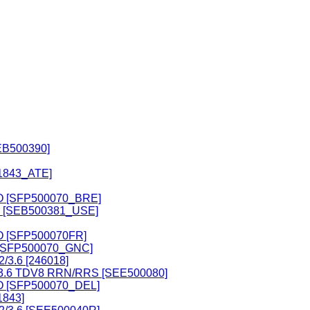
EB500390]
31843_ATE]
O [SFP500070_BRE]
 [SEB500381_USE]
O [SFP500070FR]
[SFP500070_GNC]
/3.6 [246018]
.2/3.6 TDV8 RRN/RRS [SEE500080]
O [SFP500070_DEL]
1843]