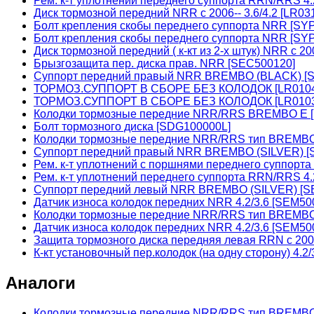
Рем. к-т уплотнений переднего суппорта RRN/RRS 4.
Диск тормозной передний NRR с 2006-- 3.6/4.2 [LR0
Болт крепления скобы переднего суппорта NRR [SY
Болт крепления скобы переднего суппорта NRR [S
Диск тормозной передний ( к-кт из 2-х штук) NRR с 20
Брызгозащита пер. диска прав. NRR [SEC500120]
Суппорт передний правый NRR BREMBO (BLACK) [
ТОРМОЗ.СУППОРТ В СБОРЕ БЕЗ КОЛОДОК [LR0104
ТОРМОЗ.СУППОРТ В СБОРЕ БЕЗ КОЛОДОК [LR0103
Колодки тормозные передние NRR/RRS BREMBO E 
Болт тормозного диска [SDG100000L]
Колодки тормозные передние NRR/RRS тип BREMBO
Суппорт передний правый NRR BREMBO (SILVER) [
Рем. к-т уплотнений с поршнями переднего суппорта
Рем. к-т уплотнений переднего суппорта RRN/RRS 4.
Суппорт передний левый NRR BREMBO (SILVER) [S
Датчик износа колодок передних NRR 4.2/3.6 [SEM50
Колодки тормозные передние NRR/RRS тип BREMB
Датчик износа колодок передних NRR 4.2/3.6 [SEM5
Защита тормозного диска передняя левая RRN c 20
К-кт установочный пер.колодок (на одну сторону) 4
Аналоги
Колодки тормозные передние NRR/RRS тип BREMB