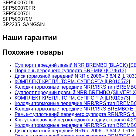
SFP500070DL
SFP500070FR
SFP500070L
SFP500070M
SP2235_SANGSIN
Наши гарантии
Похожие товары
Суппорт передний левый NRR BREMBO (BLACK) [S
Поршень переднего суппорта BREMBO [C74613]
Диск тормозной передний NRR с 2006-- 3.6/4.2 [LR0
КОМПЛЕКТ КРЕПЛ. ТОРМ. СУППОРТА [LR010572]
Колодки тормозные передние NRR/RRS тип BREMB
Суппорт передний правый NRR BREMBO (SILVER) X
КОМПЛЕКТ КРЕПЛ. ТОРМ. СУППОРТА [LR010573]
Колодки тормозные передние NRR/RRS тип BREMB
Колодки тормозные передние NRR/RRS BREMBO E 
Рем. к-т уплотнений переднего суппорта RRN/RRS 4.2
К-кт установочный пер.колодок (на одну сторону) 4
Колодки тормозные передние NRR/RRS тип BREMB
Диск тормозной передний NRR с 2006-- 3.6/4.2 [LR03