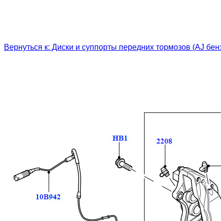
Вернуться к: Диски и суппорты передних тормозов (AJ бенз