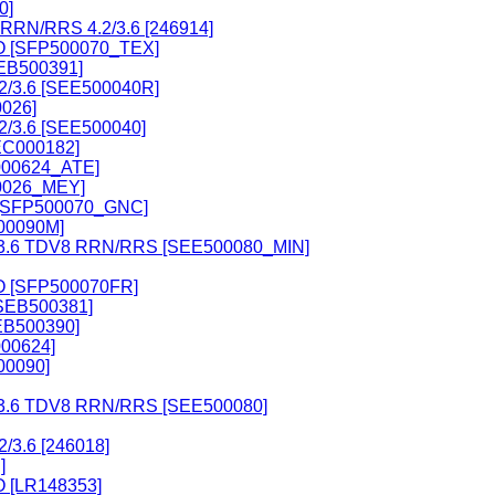
0]
 RRN/RRS 4.2/3.6 [246914]
O [SFP500070_TEX]
EB500391]
2/3.6 [SEE500040R]
0026]
2/3.6 [SEE500040]
EC000182]
B000624_ATE]
00026_MEY]
[SFP500070_GNC]
500090M]
.2/3.6 TDV8 RRN/RRS [SEE500080_MIN]
O [SFP500070FR]
SEB500381]
EB500390]
000624]
00090]
.2/3.6 TDV8 RRN/RRS [SEE500080]
/3.6 [246018]
]
 [LR148353]