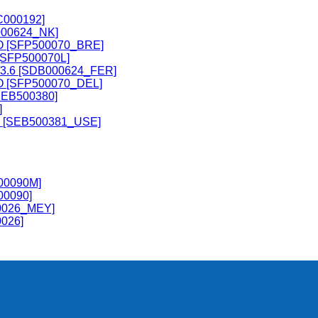
C000192]
B000624_NK]
O [SFP500070_BRE]
[SFP500070L]
2/3.6 [SDB000624_FER]
O [SFP500070_DEL]
SEB500380]
]
 [SEB500381_USE]
500090M]
00090]
00026_MEY]
0026]