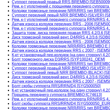
Суппорт передний правый RRS BREMBO [SEB50009
Рем. к-т уплотнений с поршнями переднего суппорта
Колодки тормозные передние NRR/RRS тип BREMB
Суппорт передний левый NRR BREMBO (SILVER) [S
Рем. к-т уплотнений переднего суппорта RRN/RRS 4.
Датчик износа колодок передних RRS - 2006 [SEM50
Рем. к-т уплотнений переднего суппорта RRN/RRS 4.
Защита торм. диска передняя правая RRS 4.2/3.6 [S
Диск тормозной передний вент. D4/RRS 4.2/3.6 [SD
Датчик износа колодок передних RRS - 2006 [SEM5
Колодки тормозные передние NRR/RRS BREMBO E 
Датчик износа колодок передних RRS с 2007 - [SEM
К-кт установочный пер.колодок (на одну сторону) 4
Болт тормозного диска D3/RRS [SYP100241_OEM]
Колодки тормозные передние NRR/RRS тип BREMB
Суппорт передний правый NRR BREMBO (SILVER) [
Суппорт передний левый NRR BREMBO (BLACK) [S
Диск тормозной передний вент. D4/RRS 4.2/3.6 [SDB
Датчик износа колодок передних RRS с 2007 - [SEM5
Болт скобы суппорта RRS/RRN/D4 [SYG500050]
К-кт установочный пер.колодок (на одну сторону) 4
Поршень переднего суппорта BREMBO [C74613]
Рем. к-т уплотнений переднего суппорта RRN/RRS 4.2
Болт скобы суппорта RRS/RRN/D4 [SYG500050_EUR
Колодки тормозные передние NRR/RRS тип BREMBO