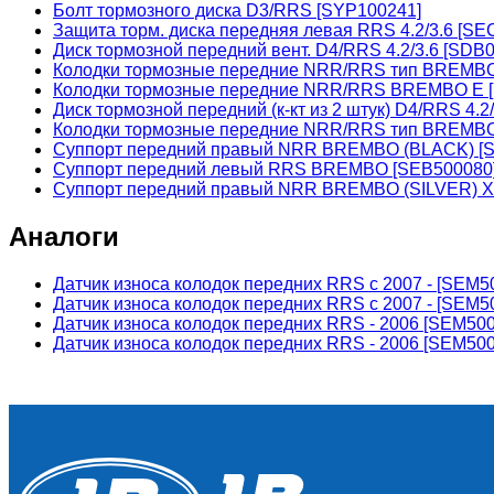
Болт тормозного диска D3/RRS [SYP100241]
Защита торм. диска передняя левая RRS 4.2/3.6 [SE
Диск тормозной передний вент. D4/RRS 4.2/3.6 [SD
Колодки тормозные передние NRR/RRS тип BREMB
Колодки тормозные передние NRR/RRS BREMBO E 
Диск тормозной передний (к-кт из 2 штук) D4/RRS 4.
Колодки тормозные передние NRR/RRS тип BREMB
Суппорт передний правый NRR BREMBO (BLACK) [
Суппорт передний левый RRS BREMBO [SEB500080
Суппорт передний правый NRR BREMBO (SILVER) X
Аналоги
Датчик износа колодок передних RRS с 2007 - [SEM
Датчик износа колодок передних RRS с 2007 - [SEM5
Датчик износа колодок передних RRS - 2006 [SEM5
Датчик износа колодок передних RRS - 2006 [SEM50