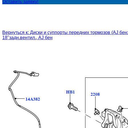
Оставить заявку!
Вернуться к: Диски и суппорты передних тормозов (AJ бензи
18"задн.вентил., AJ бен