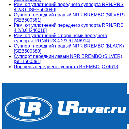
Рем. к-т уплотнений переднего суппорта RRN/RRS
4.2/3.6 [SEE500040]
Суппорт передний правый NRR BREMBO (SILVER)
[SEB500381]
Рем. к-т уплотнений переднего суппорта RRN/RRS
4.2/3.6 [246018]
Рем. к-т уплотнений с поршнями переднего
суппорта RRN/RRS 4.2/3.6 [246914]
Суппорт передний правый NRR BREMBO (BLACK)
[SEB500380]
Суппорт передний левый NRR BREMBO (SILVER)
[SEB500391]
Поршень переднего суппорта BREMBO [C74613]