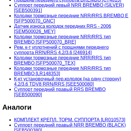
Суппорт передний левый NRR BREMBO (SILVER)
[SEB500391]
Колодки тормозные передние NRR/RRS BREMBO E
[SFP500070_GNC]
Датчик износа колодок передних RRS - 2006
[SEM500026_MEY]
Колодки тормозные передние NRR/RRS тип
BREMBO [SFP500070_BRE]
Рем. к-т уплотнений с поршнями переднего
суппорта RRN/RRS 4.2/3.6 [246914]
Колодки тормозные передние NRR/RRS тип
BREMBO [SFP500070_TEX]
Колодки тормозные передние NRR/RRS тип
BREMBO [LR148353]
К-кт установочный пер.колодок (на одну сторону)
4.2/3.6 TDV8 RRN/RRS [SEE500080]
Суппорт передний правый RRS BREMBO
[SEB500090]
Аналоги
КОМПЛЕКТ КРЕПЛ. ТОРМ. СУППОРТА [LR010573]
Суппорт передний правый NRR BREMBO (BLACK)
[SEB500380]