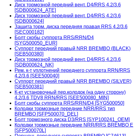
Диск тормозной передний вент. D4/RRS 4.2/3.6
[SDB000624_ATE]
Диск тормозной передний вент. D4/RRS 4.2/3.6
[SDB000624]
Защита торм. диска передняя правая RRS 4.2/3.6
[SEC000182]
Болт скобы суппорта RRS/RRN/D4
[SYG500050_EUR]
Суппорт передний правый NRR BREMBO (BLACK)
[SEB500380]
Диск тормозной передний вент. D4/RRS 4.2/3.6
[SDB000624_NK]
Рем. к-т уплотнений переднего суппорта RRN/RRS
4.2/3.6 [SEE500040]
Суппорт передний правый NRR BREMBO (SILVER)
[SEB500381]
К-кт установочный пер.колодок (на одну сторону)
4.2/3.6 TDV8 RRN/RRS [SEE500080_MIN]
Болт скобы суппорта RRS/RRN/D4 [SYG500050]
Колодки тормозные передние NRR/RRS тип
BREMBO [SFP500070_DEL]
Болт тормозного диска D3/RRS [SYP100241_OEM]
Колодки тормозные передние NRR/RRS BREMBO E
[SFP500070L]
Поршень переднего суппорта BREMBO [C74613]