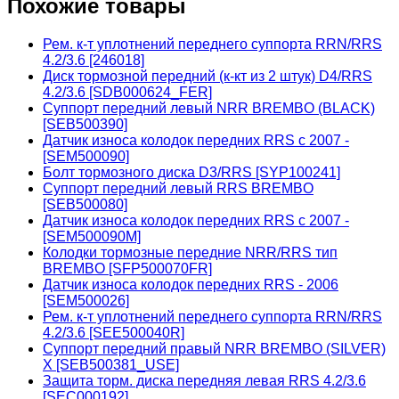
Похожие товары
Рем. к-т уплотнений переднего суппорта RRN/RRS
4.2/3.6 [246018]
Диск тормозной передний (к-кт из 2 штук) D4/RRS
4.2/3.6 [SDB000624_FER]
Суппорт передний левый NRR BREMBO (BLACK)
[SEB500390]
Датчик износа колодок передних RRS с 2007 -
[SEM500090]
Болт тормозного диска D3/RRS [SYP100241]
Суппорт передний левый RRS BREMBO
[SEB500080]
Датчик износа колодок передних RRS с 2007 -
[SEM500090M]
Колодки тормозные передние NRR/RRS тип
BREMBO [SFP500070FR]
Датчик износа колодок передних RRS - 2006
[SEM500026]
Рем. к-т уплотнений переднего суппорта RRN/RRS
4.2/3.6 [SEE500040R]
Суппорт передний правый NRR BREMBO (SILVER)
X [SEB500381_USE]
Защита торм. диска передняя левая RRS 4.2/3.6
[SEC000192]