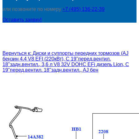
или позвоните по номеру
+7 (495) 136-22-39
Оставить заявку!
Вернуться к: Диски и суппорты передних тормозов (AJ
бензин 4.4 V8 EFI (220кВт), С 19"перед.вентил.
18"задн.вентил., 3,6 л V8 32V DOHC EFi дизель Lion, С
19"перед.вентил. 18"задн.вентил., AJ бен