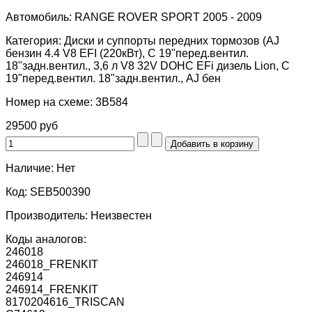
Автомобиль:
RANGE ROVER SPORT 2005 - 2009
Категория:
Диски и суппорты передних тормозов (AJ
бензин 4.4 V8 EFI (220кВт), С 19"перед.вентил.
18"задн.вентил., 3,6 л V8 32V DOHC EFi дизель Lion, С
19"перед.вентил. 18"задн.вентил., AJ бен
Номер на схеме:
3B584
29500 руб
Наличие:
Нет
Код:
SEB500390
Производитель:
Неизвестен
Коды аналогов:
246018
246018_FRENKIT
246914
246914_FRENKIT
8170204616_TRISCAN