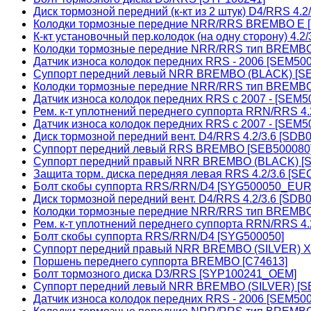
Диск тормозной передний (к-кт из 2 штук) D4/RRS 4.
Колодки тормозные передние NRR/RRS BREMBO E 
К-кт установочный пер.колодок (на одну сторону) 4
Колодки тормозные передние NRR/RRS тип BREMB
Датчик износа колодок передних RRS - 2006 [SEM5
Суппорт передний левый NRR BREMBO (BLACK) [S
Колодки тормозные передние NRR/RRS тип BREMB
Датчик износа колодок передних RRS с 2007 - [SEM5
Рем. к-т уплотнений переднего суппорта RRN/RRS 4.2
Датчик износа колодок передних RRS с 2007 - [SEM
Диск тормозной передний вент. D4/RRS 4.2/3.6 [SDB
Суппорт передний левый RRS BREMBO [SEB500080
Суппорт передний правый NRR BREMBO (BLACK) [
Защита торм. диска передняя левая RRS 4.2/3.6 [SE
Болт скобы суппорта RRS/RRN/D4 [SYG500050_EUR
Диск тормозной передний вент. D4/RRS 4.2/3.6 [SD
Колодки тормозные передние NRR/RRS тип BREMB
Рем. к-т уплотнений переднего суппорта RRN/RRS 4.
Болт скобы суппорта RRS/RRN/D4 [SYG500050]
Суппорт передний правый NRR BREMBO (SILVER) X
Поршень переднего суппорта BREMBO [C74613]
Болт тормозного диска D3/RRS [SYP100241_OEM]
Суппорт передний левый NRR BREMBO (SILVER) [S
Датчик износа колодок передних RRS - 2006 [SEM50