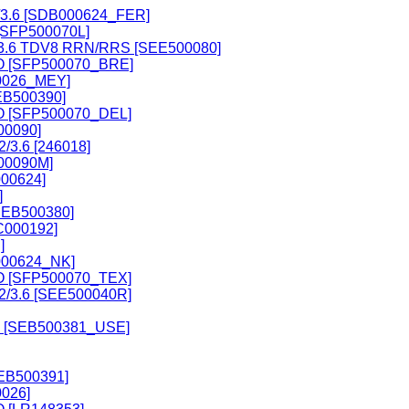
2/3.6 [SDB000624_FER]
[SFP500070L]
.2/3.6 TDV8 RRN/RRS [SEE500080]
O [SFP500070_BRE]
00026_MEY]
EB500390]
O [SFP500070_DEL]
00090]
/3.6 [246018]
500090M]
000624]
]
SEB500380]
C000192]
]
B000624_NK]
O [SFP500070_TEX]
2/3.6 [SEE500040R]
 [SEB500381_USE]
EB500391]
0026]