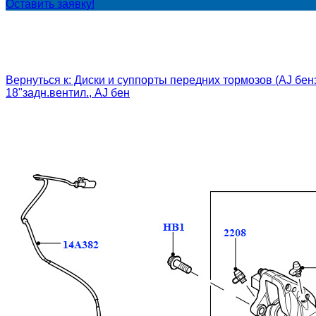
Оставить заявку!
Вернуться к: Диски и суппорты передних тормозов (AJ бензи
18"задн.вентил., AJ бен