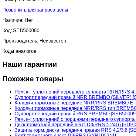
Позвонить для запроса цены
Наличие:
Нет
Код:
SEB500080
Производитель:
Неизвестен
Коды аналогов:
Наши гарантии
Похожие товары
Рем. к-т уплотнений переднего суппорта RRN/RRS 4.
Суппорт передний правый NRR BREMBO (SILVER) [
Колодки тормозные передние NRR/RRS BREMBO E 
Колодки тормозные передние NRR/RRS тип BREMB
Суппорт передний правый RRS BREMBO [SEB50009
Рем. к-т уплотнений с поршнями переднего суппорта
Диск тормозной передний вент. D4/RRS 4.2/3.6 [SD
Защита торм. диска передняя правая RRS 4.2/3.6 [S
Болт тормозного диска D3/RRS [SYP100241]