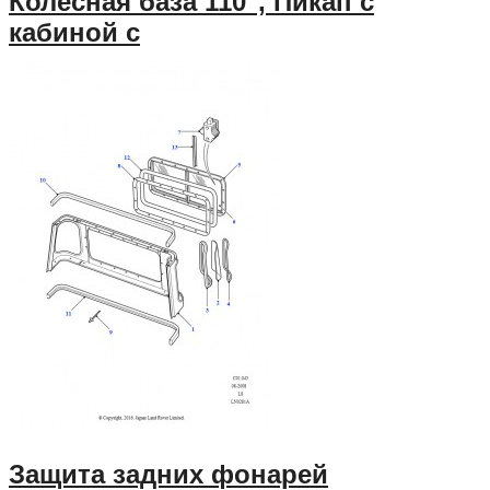
Колесная база 110", Пикап с
кабиной с
Защита задних фонарей