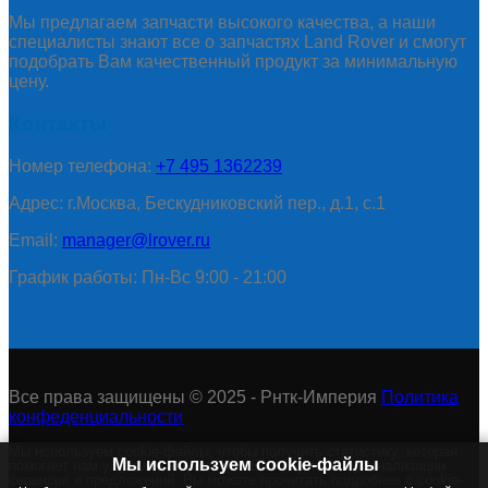
Мы предлагаем запчасти высокого качества, а наши
специалисты знают все о запчастях Land Rover и смогут
подобрать Вам качественный продукт за минимальную
цену.
Контакты
Номер телефона:
+7 495 1362239
Адрес: г.Москва, Бескудниковский пер., д.1, с.1
Email:
manager@lrover.ru
График работы: Пн-Вс 9:00 - 21:00
Все права защищены © 2025 - Рнтк-Империя
Политика
конфеденциальности
Мы используем cookie-файлы, чтобы получить статистику, которая
Мы используем cookie-файлы
помогает нам улучшить сервис для Вас с целью персонализации
сервисов и предложений. Вы можете прочитать подробнее о cookie-