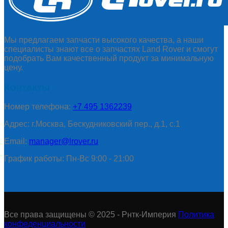
Мы предлагаем запчасти высокого качества, а наши
специалисты знают все о запчастях Land Rover и смогут
подобрать Вам качественный продукт за минимальную
цену.
Контакты
Номер телефона:
+7 495 1362239
Адрес: г.Москва, Бескудниковский пер., д.1, с.1
Email:
manager@lrover.ru
График работы: Пн-Вс 9:00 - 21:00
Все права защищены © 2025 - Рнтк-Империя
Политика
конфеденциальности