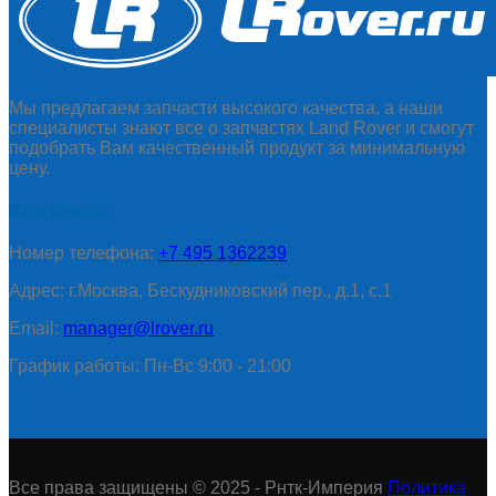
Мы предлагаем запчасти высокого качества, а наши
специалисты знают все о запчастях Land Rover и смогут
подобрать Вам качественный продукт за минимальную
цену.
Контакты
Номер телефона:
+7 495 1362239
Адрес: г.Москва, Бескудниковский пер., д.1, с.1
Email:
manager@lrover.ru
График работы: Пн-Вс 9:00 - 21:00
Все права защищены © 2025 - Рнтк-Империя
Политика