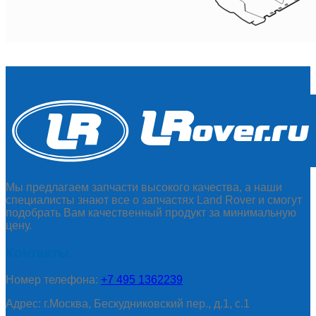
Мы предлагаем запчасти высокого качества, а наши
специалисты знают все о запчастях Land Rover и смогут
подобрать Вам качественный продукт за минимальную
цену.
Контакты
Номер телефона:
+7 495 1362239
Адрес: г.Москва, Бескудниковский пер., д.1, с.1