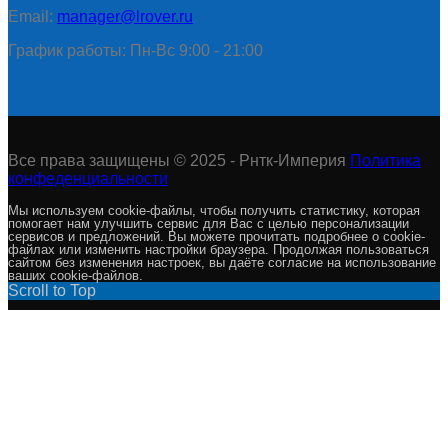
Email:
manager@lrover.ru
График работы: Пн-Вс 9:00 - 21:00
Все права защищены © 2025 - Рнтк-Империя
Политика
конфеденциальности
Мы используем cookie-файлы, чтобы получить статистику, которая
помогает нам улучшить сервис для Вас с целью персонализации
сервисов и предложений. Вы можете прочитать подробнее о cookie-
файлах или изменить настройки браузера. Продолжая пользоваться
сайтом без изменения настроек, вы даёте согласие на использование
ваших cookie-файлов.
Scroll to Top