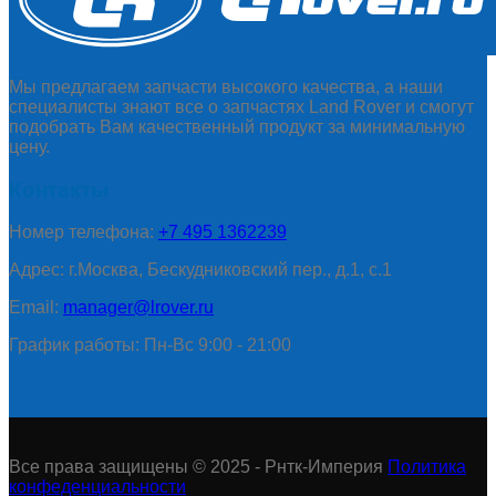
Мы предлагаем запчасти высокого качества, а наши
специалисты знают все о запчастях Land Rover и смогут
подобрать Вам качественный продукт за минимальную
цену.
Контакты
Номер телефона:
+7 495 1362239
Адрес: г.Москва, Бескудниковский пер., д.1, с.1
Email:
manager@lrover.ru
График работы: Пн-Вс 9:00 - 21:00
Все права защищены © 2025 - Рнтк-Империя
Политика
конфеденциальности