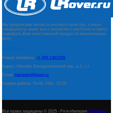
Мы предлагаем запчасти высокого качества, а наши
специалисты знают все о запчастях Land Rover и смогут
подобрать Вам качественный продукт за минимальную
цену.
Контакты
Номер телефона:
+7 495 1362239
Адрес: г.Москва, Бескудниковский пер., д.1, с.1
Email:
manager@lrover.ru
График работы: Пн-Вс 9:00 - 21:00
Все права защищены © 2025 - Рнтк-Империя
Политика