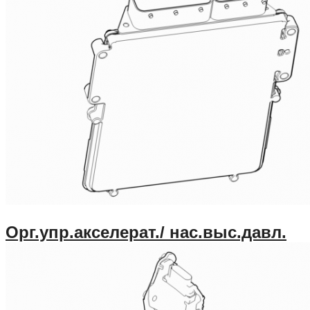
Орг.упр.акселерат./ нас.выс.давл.