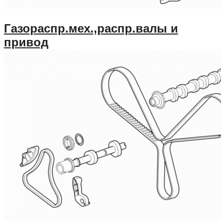
Газораспр.мех.,распр.валы и
привод