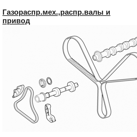
Газораспр.мех.,распр.валы и
привод