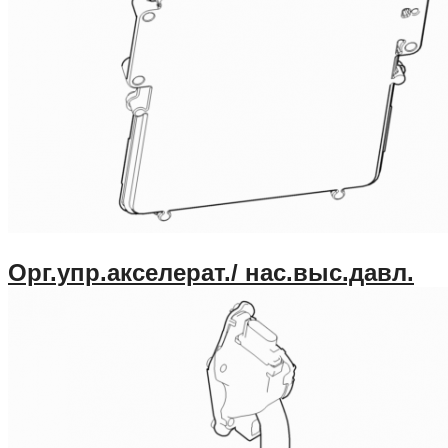
Орг.упр.акселерат./ нас.выс.давл.