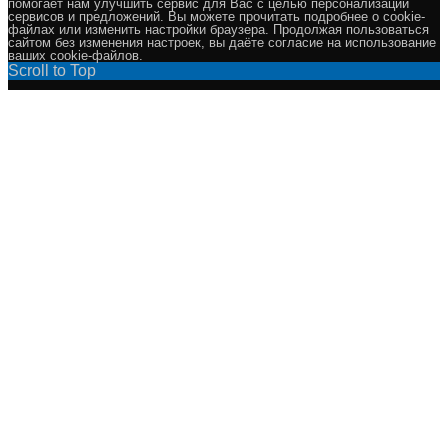
помогает нам улучшить сервис для Вас с целью персонализации
сервисов и предложений. Вы можете прочитать подробнее о cookie-
файлах или изменить настройки браузера. Продолжая пользоваться
сайтом без изменения настроек, вы даёте согласие на использование
ваших cookie-файлов.
Scroll to Top