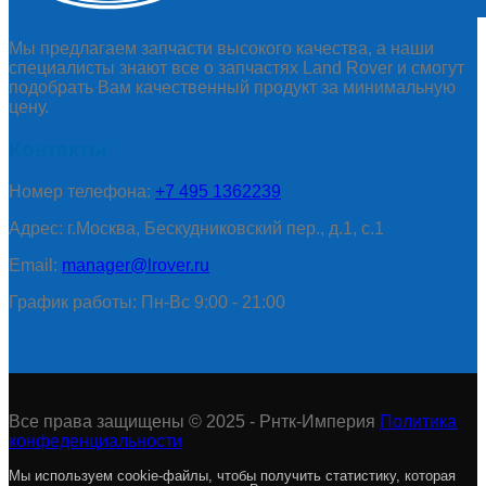
Мы предлагаем запчасти высокого качества, а наши
специалисты знают все о запчастях Land Rover и смогут
подобрать Вам качественный продукт за минимальную
цену.
Контакты
Номер телефона:
+7 495 1362239
Адрес: г.Москва, Бескудниковский пер., д.1, с.1
Email:
manager@lrover.ru
График работы: Пн-Вс 9:00 - 21:00
Все права защищены © 2025 - Рнтк-Империя
Политика
конфеденциальности
Мы используем cookie-файлы, чтобы получить статистику, которая