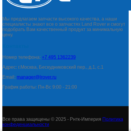
Мы предлагаем запчасти высокого качества, а наши
специалисты знают все о запчастях Land Rover и смогут
подобрать Вам качественный продукт за минимальную
цену.
Контакты
Номер телефона:
+7 495 1362239
Адрес: г.Москва, Бескудниковский пер., д.1, с.1
Email:
manager@lrover.ru
График работы: Пн-Вс 9:00 - 21:00
Все права защищены © 2025 - Рнтк-Империя
Политика
конфеденциальности