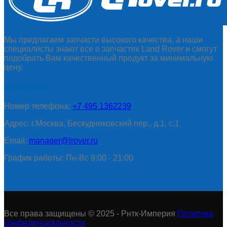
Мы предлагаем запчасти высокого качества, а наши
специалисты знают все о запчастях Land Rover и смогут
подобрать Вам качественный продукт за минимальную
цену.
Контакты
Номер телефона:
+7 495 1362239
Адрес: г.Москва, Бескудниковский пер., д.1, с.1
Email:
manager@lrover.ru
График работы: Пн-Вс 9:00 - 21:00
Все права защищены © 2025 - Рнтк-Империя
Политика
конфеденциальности