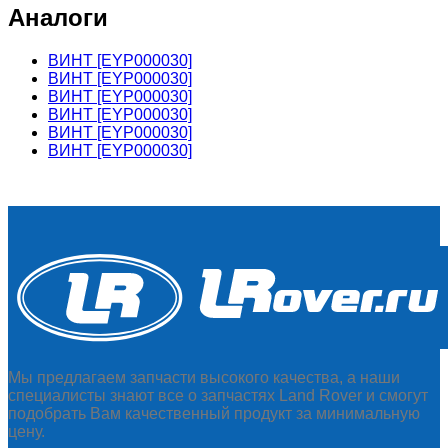
Аналоги
ВИНТ [EYP000030]
ВИНТ [EYP000030]
ВИНТ [EYP000030]
ВИНТ [EYP000030]
ВИНТ [EYP000030]
ВИНТ [EYP000030]
Мы предлагаем запчасти высокого качества, а наши
специалисты знают все о запчастях Land Rover и смогут
подобрать Вам качественный продукт за минимальную
цену.