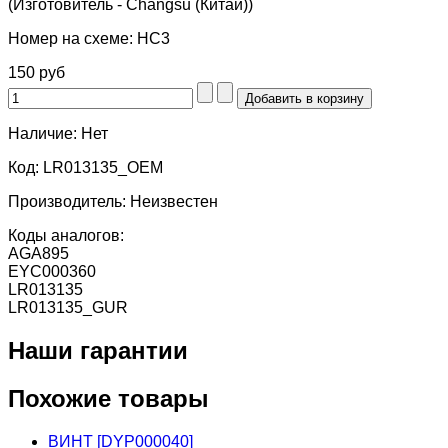
(Изготовитель - Changsu (Китай))
Номер на схеме:
HC3
150 руб
Наличие:
Нет
Код:
LR013135_OEM
Производитель:
Неизвестен
Коды аналогов:
AGA895
EYC000360
LR013135
LR013135_GUR
Наши гарантии
Похожие товары
ВИНТ [DYP000040]