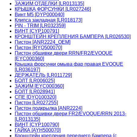
ЗАЖИМ ОТДЕЛКИ [LR013135]
КРЫШКА ФОРСУНКИ [LR027246]
Винт М5 [DYP000040]
Клипса закладная [LR018173]
PIN - TRIM [LR032359]
ВИНТ [CYP100791]
КРОНШТЕЙН КРЕПЛЕНИЯ БАМПЕРА [LR026530]
Пистон [ANR2224_OEM]
Пистон [RYQ500070]
Пистон обшивки двери RRN/FR2/EVOQUE
[EYC000360]
Крышка форсунки омыва фар правая EVOQUE
[LR036197]
ДЕРЖАТЕЛЬ [LR011729]
БОЛТ [LR006025]
ЗАЖИМ [EYC000360]
БОЛТ [LR028941]
СПЕ [DYQ100320]
Пистон [LR027255]
Пистон подкрылка [ANR2224]
Пистон обшивки двери FR2/EVOQUE/RRN 2013-
[LR013135]
ВИНТ [CYP100790]
ГАЙКА [AYH500070]
Кронштейн крепления переднего бампера (с