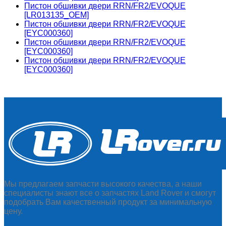
Пистон обшивки двери RRN/FR2/EVOQUE
[LR013135_OEM]
Пистон обшивки двери RRN/FR2/EVOQUE
[EYC000360]
Пистон обшивки двери RRN/FR2/EVOQUE
[EYC000360]
Пистон обшивки двери RRN/FR2/EVOQUE
[EYC000360]
Мы предлагаем запчасти высокого качества, а наши
специалисты знают все о запчастях Land Rover и смогут
подобрать Вам качественный продукт за минимальную
цену.