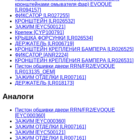
кронштейнами омывателя фар) EVOQUE
[LR094157]
ФИКСАТОР [LR027255]
КРОНШТЕЙН [LR026532]
ЗАЖИМ [EYC500121]
Крепеж [CYP100791]
КРЫШКА ФОРСУНКИ [LR026534]
ДЕРЖАТЕЛЬ [LR006719]
КРОНШТЕЙН КРЕПЛЕНИЯ БАМПЕРА [LR026525]
ФИКСАТОР [ANR2224]
КРОНШТЕЙН КРЕПЛЕНИЯ БАМПЕРА [LR026531]
Пистон обшивки двери RRN/FR2/EVOQUE
[LR013135_OEM]
ЗАЖИМ ОТДЕЛКИ [LR007161]
ДЕРЖАТЕЛЬ [LR018173]
Аналоги
Пистон обшивки двери RRN/FR2/EVOQUE
[EYC000360]
ЗАЖИМ [EYC000360]
ЗАЖИМ ОТДЕЛКИ [LR007161]
ЗАЖИМ [EYC500121]
ЗАЖИМ ОТДЕЛКИ [LR007161]