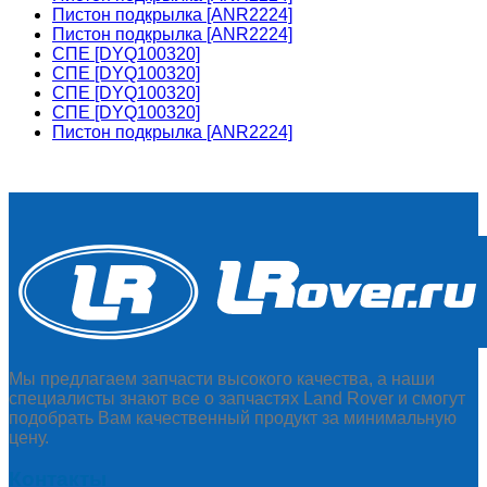
Пистон подкрылка [ANR2224]
Пистон подкрылка [ANR2224]
СПЕ [DYQ100320]
СПЕ [DYQ100320]
СПЕ [DYQ100320]
СПЕ [DYQ100320]
Пистон подкрылка [ANR2224]
Мы предлагаем запчасти высокого качества, а наши
специалисты знают все о запчастях Land Rover и смогут
подобрать Вам качественный продукт за минимальную
цену.
Контакты