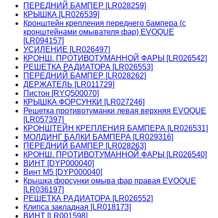
ПЕРЕДНИЙ БАМПЕР [LR028259]
КРЫШКА [LR026539]
Кронштейн крепления переднего бампера (с
кронштейнами омывателя фар) EVOQUE
[LR094157]
УСИЛЕНИЕ [LR026497]
КРОНШ. ПРОТИВОТУМАННОЙ ФАРЫ [LR026542]
РЕШЕТКА РАДИАТОРА [LR026553]
ПЕРЕДНИЙ БАМПЕР [LR028262]
ДЕРЖАТЕЛЬ [LR011729]
Пистон [RYQ500070]
КРЫШКА ФОРСУНКИ [LR027246]
Решетка противотуманки левая верхняя EVOQUE
[LR057397]
КРОНШТЕЙН КРЕПЛЕНИЯ БАМПЕРА [LR026531]
МОЛДИНГ БАЛКИ БАМПЕРА [LR029316]
ПЕРЕДНИЙ БАМПЕР [LR028263]
КРОНШ. ПРОТИВОТУМАННОЙ ФАРЫ [LR026540]
ВИНТ [DYP000040]
Винт М5 [DYP000040]
Крышка форсунки омыва фар правая EVOQUE
[LR036197]
РЕШЕТКА РАДИАТОРА [LR026552]
Клипса закладная [LR018173]
ВИНТ [LR001598]