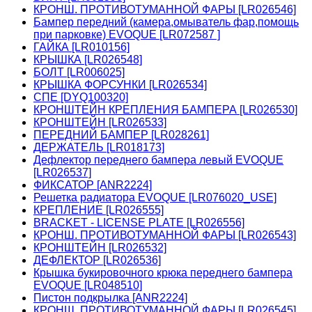
КРОНШ. ПРОТИВОТУМАННОЙ ФАРЫ [LR026546]
Бампер передний (камера,омыватель фар,помощь
при парковке) EVOQUE [LR072587 ]
ГАЙКА [LR010156]
КРЫШКА [LR026548]
БОЛТ [LR006025]
КРЫШКА ФОРСУНКИ [LR026534]
СПЕ [DYQ100320]
КРОНШТЕЙН КРЕПЛЕНИЯ БАМПЕРА [LR026530]
КРОНШТЕЙН [LR026533]
ПЕРЕДНИЙ БАМПЕР [LR028261]
ДЕРЖАТЕЛЬ [LR018173]
Дефлектор переднего бампера левый EVOQUE
[LR026537]
ФИКСАТОР [ANR2224]
Решетка радиатора EVOQUE [LR076020_USE]
КРЕПЛЕНИЕ [LR026555]
BRACKET - LICENSE PLATE [LR026556]
КРОНШ. ПРОТИВОТУМАННОЙ ФАРЫ [LR026543]
КРОНШТЕЙН [LR026532]
ДЕФЛЕКТОР [LR026536]
Крышка букировочного крюка переднего бампера
EVOQUE [LR048510]
Пистон подкрылка [ANR2224]
КРОНШ. ПРОТИВОТУМАННОЙ ФАРЫ [LR026545]