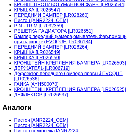
КРОНШ. ПРОТИВОТУМАННОЙ ФАРЫ [LR026544]
КРЫШКА [LR026547]
ПЕРЕДНИЙ БАМПЕР [LR028260]
Пистон [ANR2224_OEM]
PIN - TRIM [LR032359]
РЕШЕТКА РАДИАТОРА [LR026551]
Бампер передний (камера,омыватель фар,помощь
при парковке) EVOQUE [LR036184]
ПЕРЕДНИЙ БАМПЕР [LR028264]
КРЫШКА [LR026549]
КРЫШКА [LR026550]
КРОНШТЕЙН КРЕПЛЕНИЯ БАМПЕРА [LR026503]
ДЕРЖАТЕЛЬ [LR006719]
Дефлектор переднего бампера правый EVOQUE
[LR026536]
ГАЙКА [AYH500070]
КРОНШТЕЙН КРЕПЛЕНИЯ БАМПЕРА [LR026525]
ДЕФЛЕКТОР [LR026537]
Аналоги
Пистон [ANR2224_OEM]
Пистон [ANR2224_OEM]
Пистон подкрылка [ANR2224]