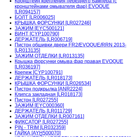
Кронштейн крепления переднего бампера (с
кронштейнами омывателя фар) EVOQUE
[LR094157]
БОЛТ [LR006025]
КРЫШКА ФОРСУНКИ [LR027246]
ЗАЖИМ [EYC500121]
ВИНТ [CYP100790]
ДЕРЖАТЕЛЬ [LR006719]
Пистон обшивки двери FR2/EVOQUE/RRN 2013-
[LR013135]
ЗАЖИМ ОТДЕЛКИ [LR013135]
Крышка форсунки омыва фар правая EVOQUE
[LR036197]
Крепеж [CYP100791]
ДЕРЖАТЕЛЬ [LR018173]
КРЫШКА ФОРСУНКИ [LR026534]
Пистон подкрылка [ANR2224]
Клипса закладная [LR018173]
Пистон [LR027255]
ЗАЖИМ [EYC000360]
ДЕРЖАТЕЛЬ [LR011729]
ЗАЖИМ ОТДЕЛКИ [LR007161]
ФИКСАТОР [LR027255]
PIN - TRIM [LR032359]
ГАЙКА [AYH500070]