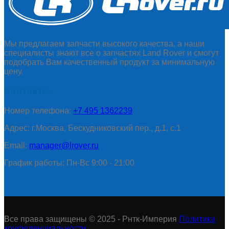
Мы предлагаем запчасти высокого качества, а наши
специалисты знают все о запчастях Land Rover и смогут
подобрать Вам качественный продукт за минимальную
цену.
Контакты
Номер телефона:
+7 495 1362239
Адрес: г.Москва, Бескудниковский пер., д.1, с.1
Email:
manager@lrover.ru
График работы: Пн-Вс 9:00 - 21:00
Все права защищены © 2025 - Рнтк-Империя
Политика
конфеденциальности