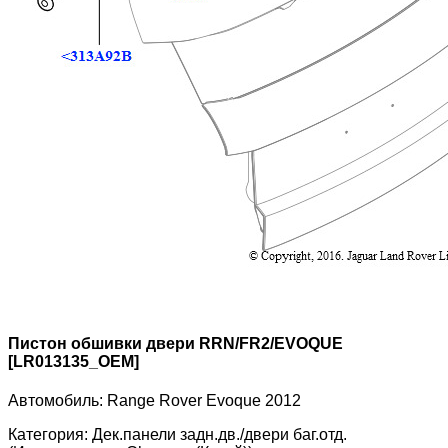
Пистон обшивки двери RRN/FR2/EVOQUE
[LR013135_OEM]
Автомобиль:
Range Rover Evoque 2012
Категория:
Дек.панели задн.дв./двери баг.отд.