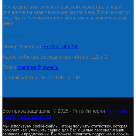
Мы предлагаем запчасти высокого качества, а наши
специалисты знают все о запчастях Land Rover и смогут
подобрать Вам качественный продукт за минимальную
цену.
Контакты
Номер телефона:
+7 495 1362239
Адрес: г.Москва, Бескудниковский пер., д.1, с.1
Email:
manager@lrover.ru
График работы: Пн-Вс 9:00 - 21:00
Все права защищены © 2025 - Рнтк-Империя
Политика
конфеденциальности
Мы используем cookie-файлы, чтобы получить статистику, которая
помогает нам улучшить сервис для Вас с целью персонализации
сервисов и предложений. Вы можете прочитать подробнее о cookie-