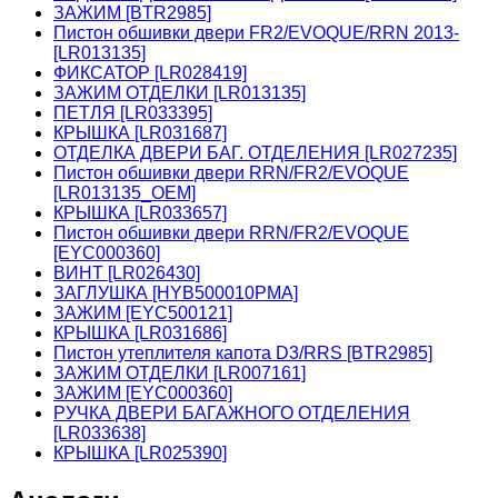
ЗАЖИМ [BTR2985]
Пистон обшивки двери FR2/EVOQUE/RRN 2013-
[LR013135]
ФИКСАТОР [LR028419]
ЗАЖИМ ОТДЕЛКИ [LR013135]
ПЕТЛЯ [LR033395]
КРЫШКА [LR031687]
ОТДЕЛКА ДВЕРИ БАГ. ОТДЕЛЕНИЯ [LR027235]
Пистон обшивки двери RRN/FR2/EVOQUE
[LR013135_OEM]
КРЫШКА [LR033657]
Пистон обшивки двери RRN/FR2/EVOQUE
[EYC000360]
ВИНТ [LR026430]
ЗАГЛУШКА [HYB500010PMA]
ЗАЖИМ [EYC500121]
КРЫШКА [LR031686]
Пистон утеплителя капота D3/RRS [BTR2985]
ЗАЖИМ ОТДЕЛКИ [LR007161]
ЗАЖИМ [EYC000360]
РУЧКА ДВЕРИ БАГАЖНОГО ОТДЕЛЕНИЯ
[LR033638]
КРЫШКА [LR025390]