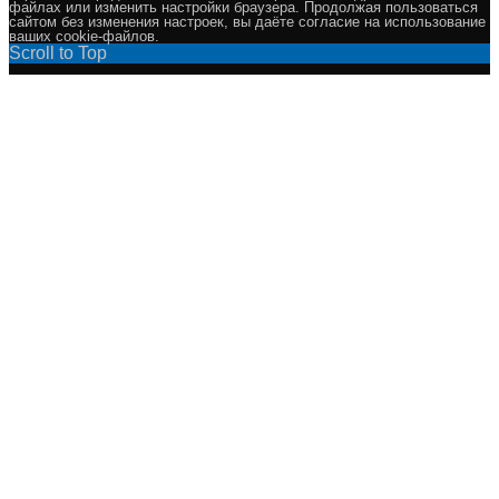
файлах или изменить настройки браузера. Продолжая пользоваться
сайтом без изменения настроек, вы даёте согласие на использование
ваших cookie-файлов.
Scroll to Top