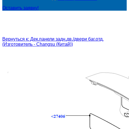
Оставить заявку!
Вернуться к: Дек.панели задн.дв./двери баг.отд.
(Изготовитель - Changsu (Китай))