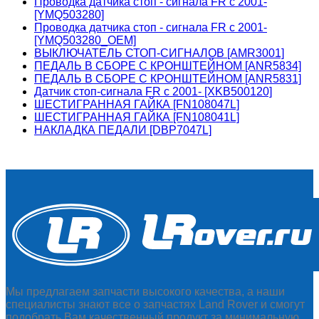
Проводка датчика стоп - сигнала FR c 2001-
[YMQ503280]
Проводка датчика стоп - сигнала FR c 2001-
[YMQ503280_OEM]
ВЫКЛЮЧАТЕЛЬ СТОП-СИГНАЛОВ [AMR3001]
ПЕДАЛЬ В СБОРЕ С КРОНШТЕЙНОМ [ANR5834]
ПЕДАЛЬ В СБОРЕ С КРОНШТЕЙНОМ [ANR5831]
Датчик стоп-сигнала FR c 2001- [XKB500120]
ШЕСТИГРАННАЯ ГАЙКА [FN108047L]
ШЕСТИГРАННАЯ ГАЙКА [FN108041L]
НАКЛАДКА ПЕДАЛИ [DBP7047L]
Мы предлагаем запчасти высокого качества, а наши
специалисты знают все о запчастях Land Rover и смогут
подобрать Вам качественный продукт за минимальную