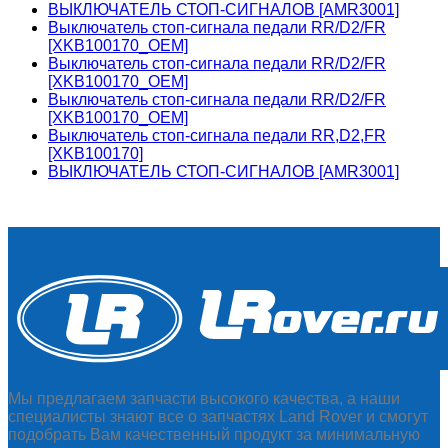
ВЫКЛЮЧАТЕЛЬ СТОП-СИГНАЛОВ [AMR3001]
Выключатель стоп-сигнала педали RR/D2/FR
[XKB100170_OEM]
Выключатель стоп-сигнала педали RR/D2/FR
[XKB100170_OEM]
Выключатель стоп-сигнала педали RR/D2/FR
[XKB100170_OEM]
Выключатель стоп-сигнала педали RR,D2,FR
[XKB100170]
ВЫКЛЮЧАТЕЛЬ СТОП-СИГНАЛОВ [AMR3001]
Мы предлагаем запчасти высокого качества, а наши
специалисты знают все о запчастях Land Rover и смогут
подобрать Вам качественный продукт за минимальную