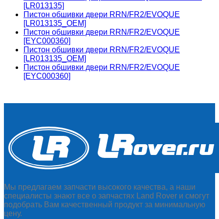
[LR013135]
Пистон обшивки двери RRN/FR2/EVOQUE
[LR013135_OEM]
Пистон обшивки двери RRN/FR2/EVOQUE
[EYC000360]
Пистон обшивки двери RRN/FR2/EVOQUE
[LR013135_OEM]
Пистон обшивки двери RRN/FR2/EVOQUE
[EYC000360]
Мы предлагаем запчасти высокого качества, а наши
специалисты знают все о запчастях Land Rover и смогут
подобрать Вам качественный продукт за минимальную
цену.