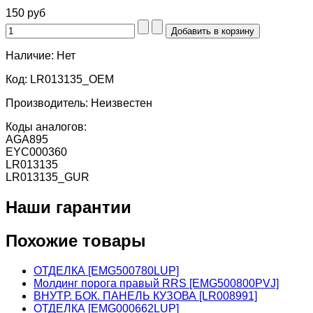
150 руб
Наличие:
Нет
Код:
LR013135_OEM
Производитель:
Неизвестен
Коды аналогов:
AGA895
EYC000360
LR013135
LR013135_GUR
Наши гарантии
Похожие товары
ОТДЕЛКА [EMG500780LUP]
Молдинг порога правый RRS [EMG500800PVJ]
ВНУТР. БОК. ПАНЕЛЬ КУЗОВА [LR008991]
ОТДЕЛКА [EMG000662LUP]