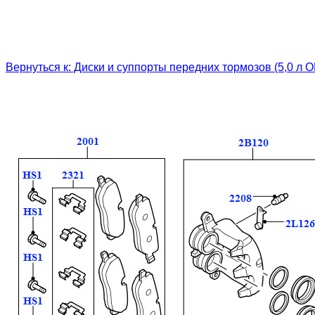
Вернуться к: Диски и суппорты передних тормозов (5,0 л 