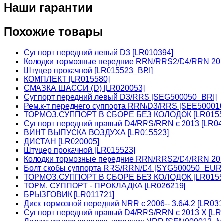
Наши гарантии
Похожие товары
Суппорт передний левый D3 [LR010394]
Колодки тормозные передние RRN/RRS2/D4/RRN 20
Штуцер прокачной [LR015523_BRI]
КОМПЛЕКТ [LR015580]
СМАЗКА ШАССИ (D) [LR020053]
Суппорт передний левый D3/RRS [SEG500050_BRI]
Рем.к-т переднего суппорта RRN/D3/RRS [SEE5000
ТОРМОЗ.СУППОРТ В СБОРЕ БЕЗ КОЛОДОК [LR0155
Суппорт передний правый D4/RRS/RRN с 2013 [LR0
ВИНТ ВЫПУСКА ВОЗДУХА [LR015523]
ДИСТАН [LR020005]
Штуцер прокачной [LR015523]
Колодки тормозные передние RRN/RRS2/D4/RRN 201
Болт скобы суппорта RRS/RRN/D4 [SYG500050_EUR
ТОРМОЗ.СУППОРТ В СБОРЕ БЕЗ КОЛОДОК [LR0155
ТОРМ. СУППОРТ - ПРОКЛАДКА [LR026219]
БРЫЗГОВИК [LR011721]
Диск тормозной передний NRR с 2006-- 3.6/4.2 [LR0
Суппорт передний правый D4/RRS/RRN с 2013 X [LR