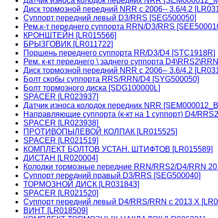
Датчик износа колодок передних NRR [SEM000012_
Диск тормозной передний NRR с 2006-- 3.6/4.2 [LR0
Суппорт передний левый D3/RRS [SEG500050]
Рем.к-т переднего суппорта RRN/D3/RRS [SEE50001
КРОНШТЕЙН [LR015566]
БРЫЗГОВИК [LR011722]
Поршень переднего суппорта RR/D3/D4 [STC1918R]
Рем. к-кт переднего \ заднего суппорта D4\RRS2\RRN
Диск тормозной передний NRR с 2006-- 3.6/4.2 [LR03
Болт скобы суппорта RRS/RRN/D4 [SYG500050]
Болт тормозного диска [SDG100000L]
SPACER [LR023937]
Датчик износа колодок передних NRR [SEM000012_
Направляющие суппорта (к-кт на 1 суппорт) D4/RR
SPACER [LR023938]
ПРОТИВОПЫЛЕВОЙ КОЛПАК [LR015525]
SPACER [LR021519]
КОМПЛЕКТ БОЛТОВ УСТАН. ШТИФТОВ [LR015589]
ДИСТАН [LR020004]
Колодки тормозные передние RRN/RRS2/D4/RRN 201
Суппорт передний правый D3/RRS [SEG500040]
ТОРМОЗНОЙ ДИСК [LR031843]
SPACER [LR021520]
Суппорт передний левый D4/RRS/RRN с 2013 X [LR
ВИНТ [LR018509]