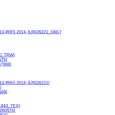
13-/RRS 2014- [LR026221_GNC]
10_TRW]
70]
47906]
3-/RRS 2014- [LR026221]
]
69]
31843_TEX]
050574]