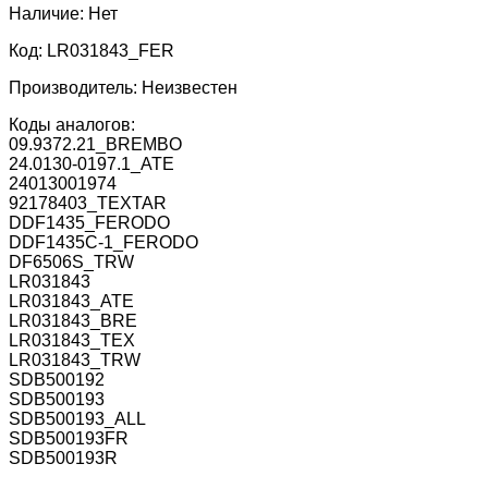
Наличие:
Нет
Код:
LR031843_FER
Производитель:
Неизвестен
Коды аналогов:
09.9372.21_BREMBO
24.0130-0197.1_ATE
24013001974
92178403_TEXTAR
DDF1435_FERODO
DDF1435C-1_FERODO
DF6506S_TRW
LR031843
LR031843_ATE
LR031843_BRE
LR031843_TEX
LR031843_TRW
SDB500192
SDB500193
SDB500193_ALL
SDB500193FR
SDB500193R