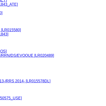
MEY]
31843_ATE]
0]
 [LR015580]
1843]
BOS]
S2/RRN/DS/EVOQUE [LR020489]
3-/RRS 2014- [LR015578DL]
050575_USE]