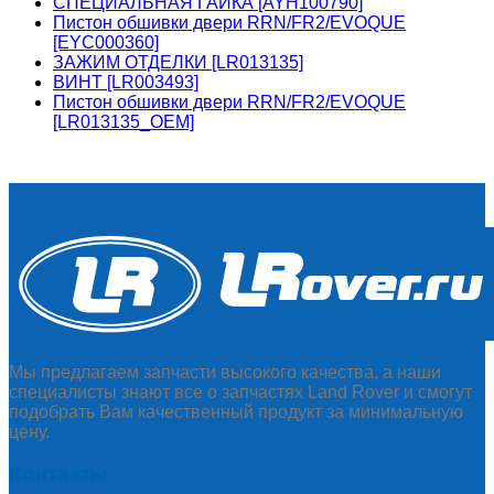
СПЕЦИАЛЬНАЯ ГАЙКА [AYH100790]
Пистон обшивки двери RRN/FR2/EVOQUE
[EYC000360]
ЗАЖИМ ОТДЕЛКИ [LR013135]
ВИНТ [LR003493]
Пистон обшивки двери RRN/FR2/EVOQUE
[LR013135_OEM]
Мы предлагаем запчасти высокого качества, а наши
специалисты знают все о запчастях Land Rover и смогут
подобрать Вам качественный продукт за минимальную
цену.
Контакты