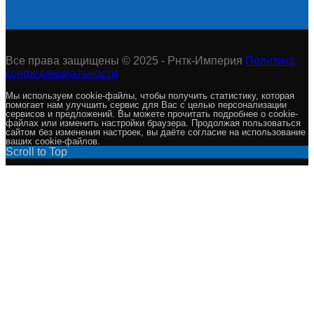
Все права защищены © 2025 - Рнтк-Империя
Политика
конфеденциальности
Мы используем cookie-файлы, чтобы получить статистику, которая
помогает нам улучшить сервис для Вас с целью персонализации
сервисов и предложений. Вы можете прочитать подробнее о cookie-
файлах или изменить настройки браузера. Продолжая пользоваться
сайтом без изменения настроек, вы даёте согласие на использование
ваших cookie-файлов.
Scroll to Top