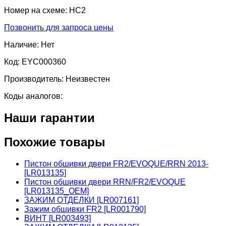
Номер на схеме:
HC2
Позвонить для запроса цены
Наличие:
Нет
Код:
EYC000360
Производитель:
Неизвестен
Коды аналогов:
Наши гарантии
Похожие товары
Пистон обшивки двери FR2/EVOQUE/RRN 2013-
[LR013135]
Пистон обшивки двери RRN/FR2/EVOQUE
[LR013135_OEM]
ЗАЖИМ ОТДЕЛКИ [LR007161]
Зажим обшивки FR2 [LR001790]
ВИНТ [LR003493]