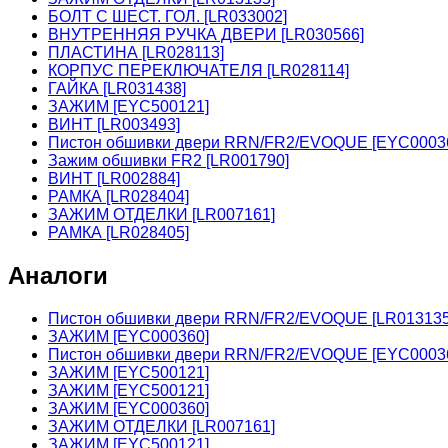
БОЛТ С ШЕСТ. ГОЛ. [LR033002]
ВНУТРЕННЯЯ РУЧКА ДВЕРИ [LR030566]
ПЛАСТИНА [LR028113]
КОРПУС ПЕРЕКЛЮЧАТЕЛЯ [LR028114]
ГАЙКА [LR031438]
ЗАЖИМ [EYC500121]
ВИНТ [LR003493]
Пистон обшивки двери RRN/FR2/EVOQUE [EYC0003
Зажим обшивки FR2 [LR001790]
ВИНТ [LR002884]
РАМКА [LR028404]
ЗАЖИМ ОТДЕЛКИ [LR007161]
РАМКА [LR028405]
Аналоги
Пистон обшивки двери RRN/FR2/EVOQUE [LR01313
ЗАЖИМ [EYC000360]
Пистон обшивки двери RRN/FR2/EVOQUE [EYC0003
ЗАЖИМ [EYC500121]
ЗАЖИМ [EYC500121]
ЗАЖИМ [EYC000360]
ЗАЖИМ ОТДЕЛКИ [LR007161]
ЗАЖИМ [EYC500121]