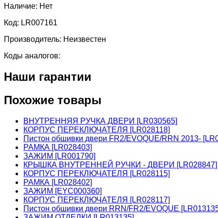
Наличие:
Нет
Код:
LR007161
Производитель:
Неизвестен
Коды аналогов:
Наши гарантии
Похожие товары
ВНУТРЕННЯЯ РУЧКА ДВЕРИ [LR030565]
КОРПУС ПЕРЕКЛЮЧАТЕЛЯ [LR028118]
Пистон обшивки двери FR2/EVOQUE/RRN 2013- [LR0
РАМКА [LR028403]
ЗАЖИМ [LR001790]
КРЫШКА ВНУТРЕННЕЙ РУЧКИ - ДВЕРИ [LR028847]
КОРПУС ПЕРЕКЛЮЧАТЕЛЯ [LR028115]
РАМКА [LR028402]
ЗАЖИМ [EYC000360]
КОРПУС ПЕРЕКЛЮЧАТЕЛЯ [LR028117]
Пистон обшивки двери RRN/FR2/EVOQUE [LR01313
ЗАЖИМ ОТДЕЛКИ [LR013135]