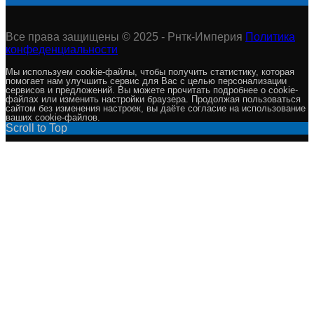
Все права защищены © 2025 - Рнтк-Империя
Политика
конфеденциальности
Мы используем cookie-файлы, чтобы получить статистику, которая
помогает нам улучшить сервис для Вас с целью персонализации
сервисов и предложений. Вы можете прочитать подробнее о cookie-
файлах или изменить настройки браузера. Продолжая пользоваться
сайтом без изменения настроек, вы даёте согласие на использование
ваших cookie-файлов.
Scroll to Top