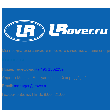
Мы предлагаем запчасти высокого качества, а наши специ
Контакты
Номер телефона:
+7 495 1362239
Адрес: г.Москва, Бескудниковский пер., д.1, с.1
Email:
manager@lrover.ru
График работы: Пн-Вс 9:00 - 21:00