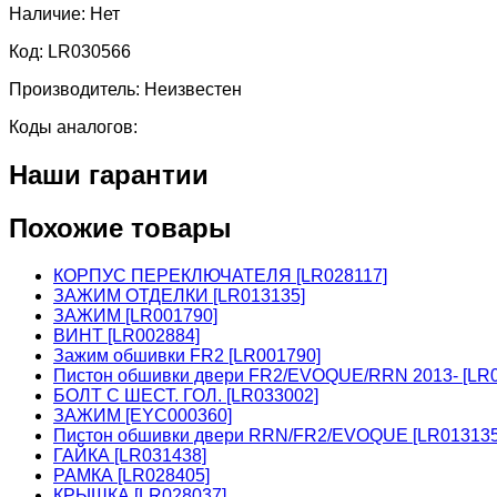
Наличие:
Нет
Код:
LR030566
Производитель:
Неизвестен
Коды аналогов:
Наши гарантии
Похожие товары
КОРПУС ПЕРЕКЛЮЧАТЕЛЯ [LR028117]
ЗАЖИМ ОТДЕЛКИ [LR013135]
ЗАЖИМ [LR001790]
ВИНТ [LR002884]
Зажим обшивки FR2 [LR001790]
Пистон обшивки двери FR2/EVOQUE/RRN 2013- [LR0
БОЛТ С ШЕСТ. ГОЛ. [LR033002]
ЗАЖИМ [EYC000360]
Пистон обшивки двери RRN/FR2/EVOQUE [LR01313
ГАЙКА [LR031438]
РАМКА [LR028405]
КРЫШКА [LR028037]