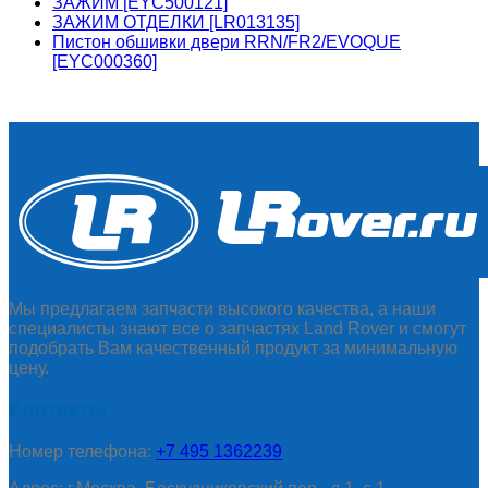
ЗАЖИМ [EYC500121]
ЗАЖИМ ОТДЕЛКИ [LR013135]
Пистон обшивки двери RRN/FR2/EVOQUE
[EYC000360]
Мы предлагаем запчасти высокого качества, а наши
специалисты знают все о запчастях Land Rover и смогут
подобрать Вам качественный продукт за минимальную
цену.
Контакты
Номер телефона:
+7 495 1362239