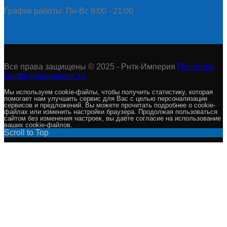
График работы: Пн-Вс 9:00 - 21:00
Все права защищены © 2025 - Рнтк-Империя
Политика
конфеденциальности
Мы используем cookie-файлы, чтобы получить статистику, которая
помогает нам улучшить сервис для Вас с целью персонализации
сервисов и предложений. Вы можете прочитать подробнее о cookie-
файлах или изменить настройки браузера. Продолжая пользоваться
сайтом без изменения настроек, вы даёте согласие на использование
ваших cookie-файлов.
Scroll to Top