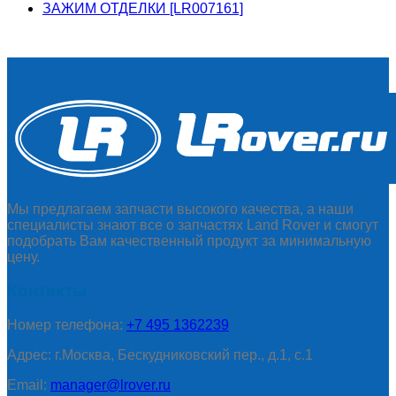
ЗАЖИМ ОТДЕЛКИ [LR007161]
Мы предлагаем запчасти высокого качества, а наши
специалисты знают все о запчастях Land Rover и смогут
подобрать Вам качественный продукт за минимальную
цену.
Контакты
Номер телефона:
+7 495 1362239
Адрес: г.Москва, Бескудниковский пер., д.1, с.1
Email:
manager@lrover.ru