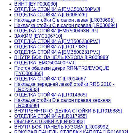
ВИНТ [EYP000030]
ОТДЕЛКА СТОЙКИ A [EMC500350PVJ]
ОТДЕЛКА СТОЙКИ A [LR008526]
Накладка стойки C в салон левая [LR030695]
Накладка стойки C в салон правая [LR030694]
ОТДЕЛКА СТОЙКИ [EMR500463NUG]
ЗАЖИМ [EYC106710]
ОТДЕЛКА СТОЙКИ A [EMB500230PVJ]
ОТДЕЛКА СТОЙКИ A [LR017983]
ОТДЕЛКА СТОЙКИ A [EMB500231PVJ]
ВНУТР. БОК. ПАНЕЛЬ КУЗОВА [LR008989]
ОТДЕЛКА [EMG500400PVJ]
Пистон обшивки двери RRN/FR2/EVOQUE
[EYC000360]
ОТДЕЛКА СТОЙКИ C [LR014667]
Накладка передней левой стойки RRS 2010 -
[LR023983]
ОТДЕЛКА СТОЙКИ A [LR014665]
Накладка стойки D в салон правая верхняя
[LR030699]
ВНУТРЕННЯЯ ОТДЕЛКА СТОЙКИ B [LR016885]
ОТДЕЛКА СТОЙКИ A [LR017955]
ОБИВКА СТОЙКИ А [LR023983]
ВНУТР. БОК. ПАНЕЛЬ КУЗОВА [LR008992]
БОКОВАЯ ПАНЕЛЬ ОТДЕЛКИ КАПОТА [LR016832]