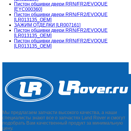
Пистон обшивки двери RRN/FR2/EVOQUE
[EYC000360]
Пистон обшивки двери RRN/FR2/EVOQUE
[LR013135_OEM]
ЗАЖИМ ОТДЕЛКИ [LR007161]
Пистон обшивки двери RRN/FR2/EVOQUE
[LR013135_OEM]
Пистон обшивки двери RRN/FR2/EVOQUE
[LR013135_OEM]
Мы предлагаем запчасти высокого качества, а наши
специалисты знают все о запчастях Land Rover и смогут
подобрать Вам качественный продукт за минимальную
цену.