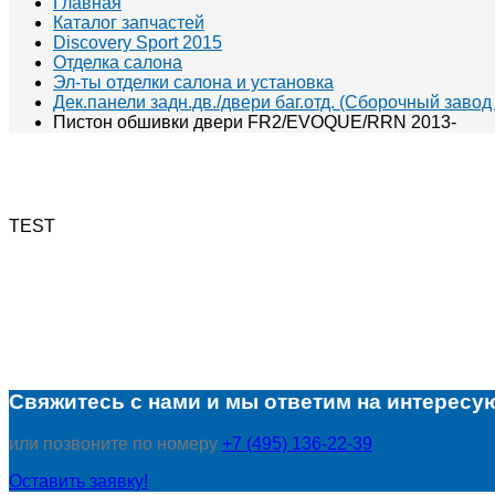
Главная
Каталог запчастей
Discovery Sport 2015
Отделка салона
Эл-ты отделки салона и установка
Дек.панели задн.дв./двери баг.отд. (Сборочный завод
Пистон обшивки двери FR2/EVOQUE/RRN 2013-
TEST
Свяжитесь с нами и мы ответим на интересу
или позвоните по номеру
+7 (495) 136-22-39
Оставить заявку!