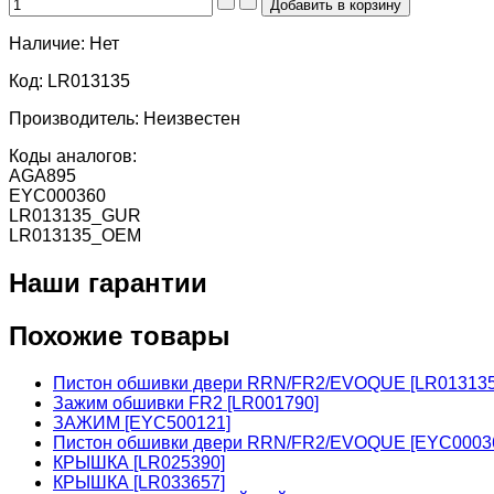
Наличие:
Нет
Код:
LR013135
Производитель:
Неизвестен
Коды аналогов:
AGA895
EYC000360
LR013135_GUR
LR013135_OEM
Наши гарантии
Похожие товары
Пистон обшивки двери RRN/FR2/EVOQUE [LR01313
Зажим обшивки FR2 [LR001790]
ЗАЖИМ [EYC500121]
Пистон обшивки двери RRN/FR2/EVOQUE [EYC0003
КРЫШКА [LR025390]
КРЫШКА [LR033657]