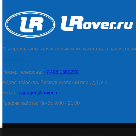
Мы предлагаем запчасти высокого качества, а наши специ
Контакты
Номер телефона:
+7 495 1362239
Адрес: г.Москва, Бескудниковский пер., д.1, с.1
Email:
manager@lrover.ru
График работы: Пн-Вс 9:00 - 21:00