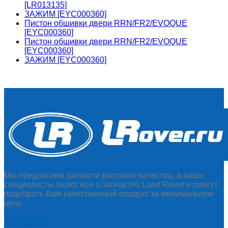
[LR013135]
ЗАЖИМ [EYC000360]
Пистон обшивки двери RRN/FR2/EVOQUE
[EYC000360]
Пистон обшивки двери RRN/FR2/EVOQUE
[EYC000360]
ЗАЖИМ [EYC000360]
Мы предлагаем запчасти высокого качества, а наши
специалисты знают все о запчастях Land Rover и смогут
подобрать Вам качественный продукт за минимальную
цену.
Контакты