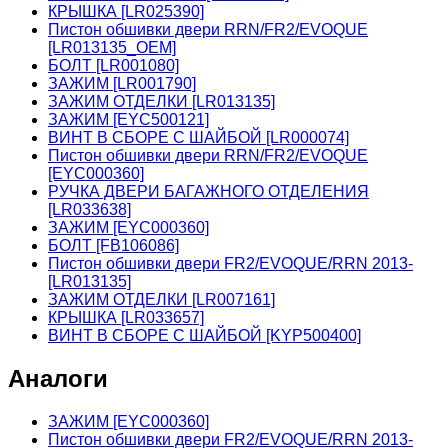
КРЫШКА [LR025390]
Пистон обшивки двери RRN/FR2/EVOQUE
[LR013135_OEM]
БОЛТ [LR001080]
ЗАЖИМ [LR001790]
ЗАЖИМ ОТДЕЛКИ [LR013135]
ЗАЖИМ [EYC500121]
ВИНТ В СБОРЕ С ШАЙБОЙ [LR000074]
Пистон обшивки двери RRN/FR2/EVOQUE
[EYC000360]
РУЧКА ДВЕРИ БАГАЖНОГО ОТДЕЛЕНИЯ
[LR033638]
ЗАЖИМ [EYC000360]
БОЛТ [FB106086]
Пистон обшивки двери FR2/EVOQUE/RRN 2013-
[LR013135]
ЗАЖИМ ОТДЕЛКИ [LR007161]
КРЫШКА [LR033657]
ВИНТ В СБОРЕ С ШАЙБОЙ [KYP500400]
Аналоги
ЗАЖИМ [EYC000360]
Пистон обшивки двери FR2/EVOQUE/RRN 2013-