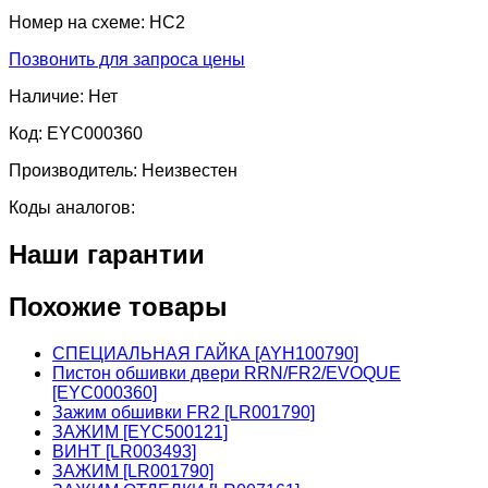
Номер на схеме:
HC2
Позвонить для запроса цены
Наличие:
Нет
Код:
EYC000360
Производитель:
Неизвестен
Коды аналогов:
Наши гарантии
Похожие товары
СПЕЦИАЛЬНАЯ ГАЙКА [AYH100790]
Пистон обшивки двери RRN/FR2/EVOQUE
[EYC000360]
Зажим обшивки FR2 [LR001790]
ЗАЖИМ [EYC500121]
ВИНТ [LR003493]
ЗАЖИМ [LR001790]