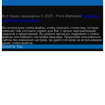
Все права защищены © 2025 - Рнтк-Империя
Политика
конфеденциальности
Мы используем cookie-файлы, чтобы получить статистику, которая
помогает нам улучшить сервис для Вас с целью персонализации
сервисов и предложений. Вы можете прочитать подробнее о cookie-
файлах или изменить настройки браузера. Продолжая пользоваться
сайтом без изменения настроек, вы даёте согласие на использование
ваших cookie-файлов.
Scroll to Top