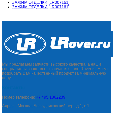
ЗАЖИМ ОТДЕЛКИ [LR007161]
ЗАЖИМ ОТДЕЛКИ [LR007161]
Мы предлагаем запчасти высокого качества, а наши
специалисты знают все о запчастях Land Rover и смогут
подобрать Вам качественный продукт за минимальную
цену.
Контакты
Номер телефона:
+7 495 1362239
Адрес: г.Москва, Бескудниковский пер., д.1, с.1