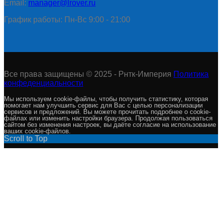
Email:
manager@lrover.ru
График работы: Пн-Вс 9:00 - 21:00
Все права защищены © 2025 - Рнтк-Империя
Политика
конфеденциальности
Мы используем cookie-файлы, чтобы получить статистику, которая
помогает нам улучшить сервис для Вас с целью персонализации
сервисов и предложений. Вы можете прочитать подробнее о cookie-
файлах или изменить настройки браузера. Продолжая пользоваться
сайтом без изменения настроек, вы даёте согласие на использование
ваших cookie-файлов.
Scroll to Top