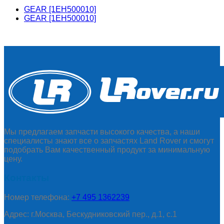
GEAR [1EH500010]
GEAR [1EH500010]
Мы предлагаем запчасти высокого качества, а наши
специалисты знают все о запчастях Land Rover и смогут
подобрать Вам качественный продукт за минимальную
цену.
Контакты
Номер телефона:
+7 495 1362239
Адрес: г.Москва, Бескудниковский пер., д.1, с.1