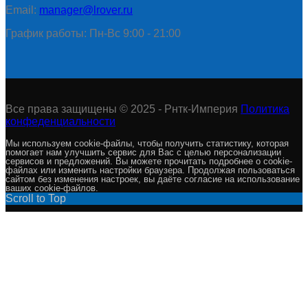
Email:
manager@lrover.ru
График работы: Пн-Вс 9:00 - 21:00
Все права защищены © 2025 - Рнтк-Империя
Политика
конфеденциальности
Мы используем cookie-файлы, чтобы получить статистику, которая
помогает нам улучшить сервис для Вас с целью персонализации
сервисов и предложений. Вы можете прочитать подробнее о cookie-
файлах или изменить настройки браузера. Продолжая пользоваться
сайтом без изменения настроек, вы даёте согласие на использование
ваших cookie-файлов.
Scroll to Top