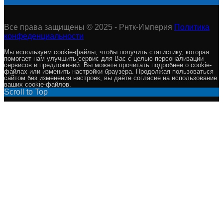
Все права защищены © 2025 - Рнтк-Империя
Политика
конфеденциальности
Мы используем cookie-файлы, чтобы получить статистику, которая
помогает нам улучшить сервис для Вас с целью персонализации
сервисов и предложений. Вы можете прочитать подробнее о cookie-
файлах или изменить настройки браузера. Продолжая пользоваться
сайтом без изменения настроек, вы даёте согласие на использование
ваших cookie-файлов.
Scroll to Top