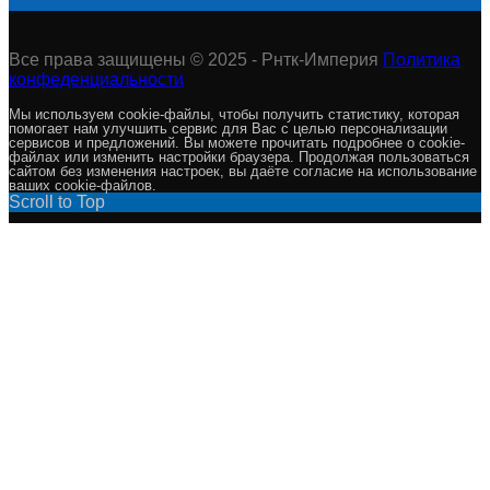
Все права защищены © 2025 - Рнтк-Империя
Политика
конфеденциальности
Мы используем cookie-файлы, чтобы получить статистику, которая
помогает нам улучшить сервис для Вас с целью персонализации
сервисов и предложений. Вы можете прочитать подробнее о cookie-
файлах или изменить настройки браузера. Продолжая пользоваться
сайтом без изменения настроек, вы даёте согласие на использование
ваших cookie-файлов.
Scroll to Top