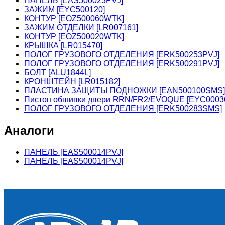
ПАНЕЛЬ [EAS500023PVJ]
ЗАЖИМ [EYC500120]
КОНТУР [EOZ500060WTK]
ЗАЖИМ ОТДЕЛКИ [LR007161]
КОНТУР [EOZ500020WTK]
КРЫШКА [LR015470]
ПОЛОГ ГРУЗОВОГО ОТДЕЛЕНИЯ [ERK500253PVJ]
ПОЛОГ ГРУЗОВОГО ОТДЕЛЕНИЯ [ERK500291PVJ]
БОЛТ [ALU1844L]
КРОНШТЕЙН [LR015182]
ПЛАСТИНА ЗАЩИТЫ ПОДНОЖКИ [EAN500100SMS]
Пистон обшивки двери RRN/FR2/EVOQUE [EYC0003
ПОЛОГ ГРУЗОВОГО ОТДЕЛЕНИЯ [ERK500283SMS]
Аналоги
ПАНЕЛЬ [EAS500014PVJ]
ПАНЕЛЬ [EAS500014PVJ]