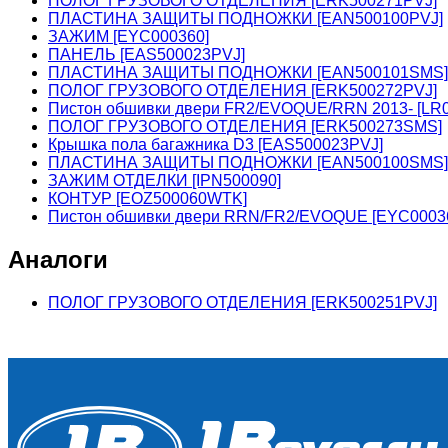
ПОЛОГ ГРУЗОВОГО ОТДЕЛЕНИЯ [ERK500271PVJ]
ПЛАСТИНА ЗАЩИТЫ ПОДНОЖКИ [EAN500100PVJ]
ЗАЖИМ [EYC000360]
ПАНЕЛЬ [EAS500023PVJ]
ПЛАСТИНА ЗАЩИТЫ ПОДНОЖКИ [EAN500101SMS]
ПОЛОГ ГРУЗОВОГО ОТДЕЛЕНИЯ [ERK500272PVJ]
Пистон обшивки двери FR2/EVOQUE/RRN 2013- [LR0
ПОЛОГ ГРУЗОВОГО ОТДЕЛЕНИЯ [ERK500273SMS]
Крышка пола багажника D3 [EAS500023PVJ]
ПЛАСТИНА ЗАЩИТЫ ПОДНОЖКИ [EAN500100SMS]
ЗАЖИМ ОТДЕЛКИ [IPN500090]
КОНТУР [EOZ500060WTK]
Пистон обшивки двери RRN/FR2/EVOQUE [EYC0003
Аналоги
ПОЛОГ ГРУЗОВОГО ОТДЕЛЕНИЯ [ERK500251PVJ]