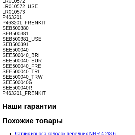
LR010572
LR010572_USE
LR010573
P463201
P463201_FRENKIT
SEB500380
SEB500381
SEB500381_USE
SEB500391
SEE500040
SEE500040_BRI
SEE500040_EUR
SEE500040_FRE
SEE500040_TRI
SEE500040_TRW
SEE500040G
SEE500040R
Р463201_FRENKIT
Наши гарантии
Похожие товары
Датчик износа колодок передних NRR 4.2/3.6