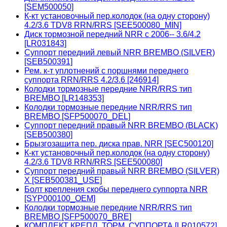
[SEM500050]
К-кт установочный пер.колодок (на одну сторону)
4.2/3.6 TDV8 RRN/RRS [SEE500080_MIN]
Диск тормозной передний NRR с 2006-- 3.6/4.2
[LR031843]
Суппорт передний левый NRR BREMBO (SILVER)
[SEB500391]
Рем. к-т уплотнений с поршнями переднего
суппорта RRN/RRS 4.2/3.6 [246914]
Колодки тормозные передние NRR/RRS тип
BREMBO [LR148353]
Колодки тормозные передние NRR/RRS тип
BREMBO [SFP500070_DEL]
Суппорт передний правый NRR BREMBO (BLACK)
[SEB500380]
Брызгозащита пер. диска прав. NRR [SEC500120]
К-кт установочный пер.колодок (на одну сторону)
4.2/3.6 TDV8 RRN/RRS [SEE500080]
Суппорт передний правый NRR BREMBO (SILVER)
X [SEB500381_USE]
Болт крепления скобы переднего суппорта NRR
[SYP000100_OEM]
Колодки тормозные передние NRR/RRS тип
BREMBO [SFP500070_BRE]
КОМПЛЕКТ КРЕПЛ. ТОРМ. СУППОРТА [LR010572]