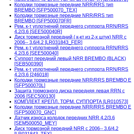
Колодки тормозные передние NRR/RRS тип
BREMBO [SFP500070_TEX]
Колодки тормозные передние NRR/RRS тип
BREMBO [SFP500070FR]
Рем. к-т уплотнений переднего суппорта RRN/RRS
4.2/3.6 [SEE500040R]
Диск тормозной передний ( к-кт из 2-х штук) NRR с
2006-- 3.6/4.2 [LR031843_FER]
Рем. к-т уплотнений переднего суппорта RRN/RRS
4.2/3.6 [SEE500040]
Суппорт передний левый NRR BREMBO (BLACK)
[SEB500390]
Рем. к-т уплотнений переднего суппорта RRN/RRS
4.2/3.6 [246018]
Колодки тормозные передние NRR/RRS BREMBO E
[SFP500070L]
Защита тормозного диска передняя левая RRN c
2006 [SEC500130]
КОМПЛЕКТ КРЕПЛ. ТОРМ. СУППОРТА [LR010573]
Колодки тормозные передние NRR/RRS BREMBO E
[SFP500070_GNC]
Датчик износа колодок передних NRR 4.2/3.6
[SEM500050_MEY]
Диск тормозной передний NRR с 2006-- 3.6/4.2
[LR031843_TEX]