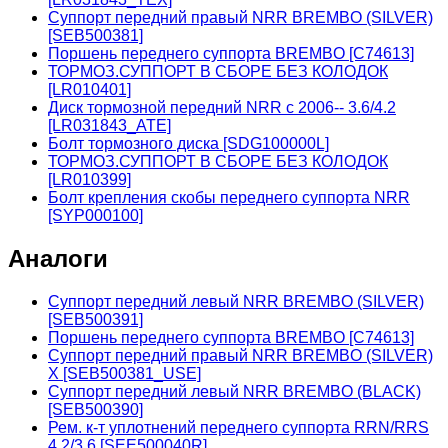
Суппорт передний правый NRR BREMBO (SILVER)
[SEB500381]
Поршень переднего суппорта BREMBO [C74613]
ТОРМОЗ.СУППОРТ В СБОРЕ БЕЗ КОЛОДОК
[LR010401]
Диск тормозной передний NRR с 2006-- 3.6/4.2
[LR031843_ATE]
Болт тормозного диска [SDG100000L]
ТОРМОЗ.СУППОРТ В СБОРЕ БЕЗ КОЛОДОК
[LR010399]
Болт крепления скобы переднего суппорта NRR
[SYP000100]
Аналоги
Суппорт передний левый NRR BREMBO (SILVER)
[SEB500391]
Поршень переднего суппорта BREMBO [C74613]
Суппорт передний правый NRR BREMBO (SILVER)
X [SEB500381_USE]
Суппорт передний левый NRR BREMBO (BLACK)
[SEB500390]
Рем. к-т уплотнений переднего суппорта RRN/RRS
4.2/3.6 [SEE500040R]