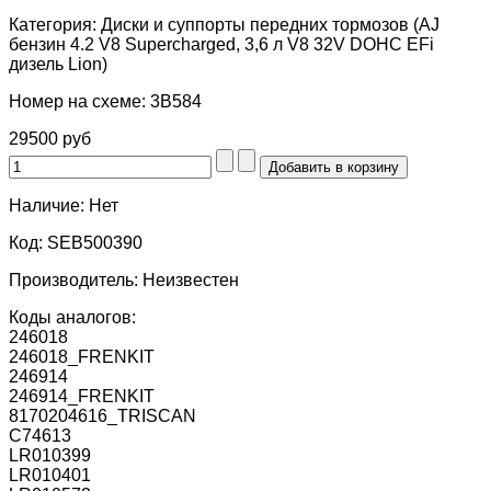
Категория:
Диски и суппорты передних тормозов (AJ
бензин 4.2 V8 Supercharged, 3,6 л V8 32V DOHC EFi
дизель Lion)
Номер на схеме:
3B584
29500 руб
Наличие:
Нет
Код:
SEB500390
Производитель:
Неизвестен
Коды аналогов:
246018
246018_FRENKIT
246914
246914_FRENKIT
8170204616_TRISCAN
C74613
LR010399
LR010401