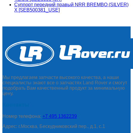
Суппорт передний правый NRR BREMBO (SILVER)
X [SEB500381_USE]
Мы предлагаем запчасти высокого качества, а наши
специалисты знают все о запчастях Land Rover и смогут
подобрать Вам качественный продукт за минимальную
цену.
Контакты
Номер телефона:
+7 495 1362239
Адрес: г.Москва, Бескудниковский пер., д.1, с.1