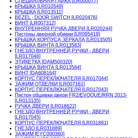
СПЕЦИАЛЬНАЯ ГАЙКА [LR000077]
КРЫШКА [LR010549]
КРЫШКА [LR013511]
BEZEL - DOOR SWITCH [LR020476]
ВИНТ [LR007312]
ВНУТРЕННЯЯ РУЧКА ДВЕРИ [LR020244]
Пистоны дверной обивки [LR095419]
КРЫШКА КОРПУСА ЗЕРКАЛА [LR013505]
КРЫШКА ВИНТА [LR013583]
ГНЕЗДО ВНУТРЕННЕЙ РУЧКИ - ДВЕРИ
[LR017046]
ЭТИКЕТКА [DAM500320]
КРЫШКА ВИНТА [LR013584]
ВИНТ [DA608164]
КОРПУС ПЕРЕКЛЮЧАТЕЛЯ [LR017044]
ЗАЖИМ ОТДЕЛКИ [LR007161]
КОРПУС ПЕРЕКЛЮЧАТЕЛЯ [LR017043]
Пистон обшивки двери FR2/EVOQUE/RRN 2013-
[LR013135]
РУЧКА ДВЕРИ [LR018622]
ГНЕЗДО ВНУТРЕННЕЙ РУЧКИ - ДВЕРИ
[LR017045]
КОРПУС ПЕРЕКЛЮЧАТЕЛЯ [LR031891]
ГНЕЗДО [LR031889]
ЗАЖИМ [EYC000360]