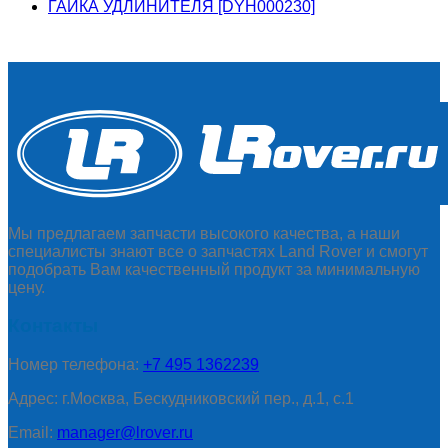
ГАЙКА УДЛИНИТЕЛЯ [DYH000230]
Мы предлагаем запчасти высокого качества, а наши
специалисты знают все о запчастях Land Rover и смогут
подобрать Вам качественный продукт за минимальную
цену.
Контакты
Номер телефона:
+7 495 1362239
Адрес: г.Москва, Бескудниковский пер., д.1, с.1
Email:
manager@lrover.ru