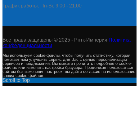
График работы: Пн-Вс 9:00 - 21:00
Все права защищены © 2025 - Рнтк-Империя
Политика
конфеденциальности
Мы используем cookie-файлы, чтобы получить статистику, которая
помогает нам улучшить сервис для Вас с целью персонализации
сервисов и предложений. Вы можете прочитать подробнее о cookie-
файлах или изменить настройки браузера. Продолжая пользоваться
сайтом без изменения настроек, вы даёте согласие на использование
ваших cookie-файлов.
Scroll to Top