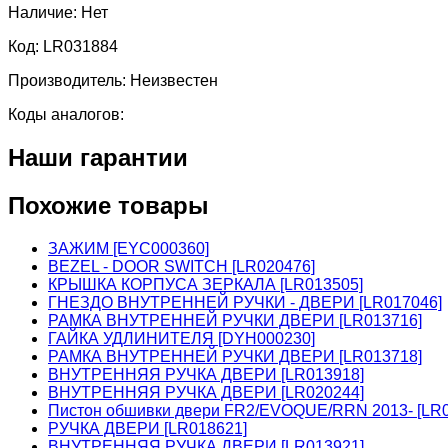
Наличие:
Нет
Код:
LR031884
Производитель:
Неизвестен
Коды аналогов:
Наши гарантии
Похожие товары
ЗАЖИМ [EYC000360]
BEZEL - DOOR SWITCH [LR020476]
КРЫШКА КОРПУСА ЗЕРКАЛА [LR013505]
ГНЕЗДО ВНУТРЕННЕЙ РУЧКИ - ДВЕРИ [LR017046]
РАМКА ВНУТРЕННЕЙ РУЧКИ ДВЕРИ [LR013716]
ГАЙКА УДЛИНИТЕЛЯ [DYH000230]
РАМКА ВНУТРЕННЕЙ РУЧКИ ДВЕРИ [LR013718]
ВНУТРЕННЯЯ РУЧКА ДВЕРИ [LR013918]
ВНУТРЕННЯЯ РУЧКА ДВЕРИ [LR020244]
Пистон обшивки двери FR2/EVOQUE/RRN 2013- [LR0
РУЧКА ДВЕРИ [LR018621]
ВНУТРЕННЯЯ РУЧКА ДВЕРИ [LR013921]