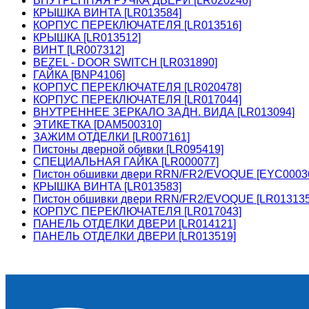
ВНУТРЕННЯЯ РУЧКА ДВЕРИ [LR020246]
КРЫШКА ВИНТА [LR013584]
КОРПУС ПЕРЕКЛЮЧАТЕЛЯ [LR013516]
КРЫШКА [LR013512]
ВИНТ [LR007312]
BEZEL - DOOR SWITCH [LR031890]
ГАЙКА [BNP4106]
КОРПУС ПЕРЕКЛЮЧАТЕЛЯ [LR020478]
КОРПУС ПЕРЕКЛЮЧАТЕЛЯ [LR017044]
ВНУТРЕННЕЕ ЗЕРКАЛО ЗАДН. ВИДА [LR013094]
ЭТИКЕТКА [DAM500310]
ЗАЖИМ ОТДЕЛКИ [LR007161]
Пистоны дверной обивки [LR095419]
СПЕЦИАЛЬНАЯ ГАЙКА [LR000077]
Пистон обшивки двери RRN/FR2/EVOQUE [EYC0003
КРЫШКА ВИНТА [LR013583]
Пистон обшивки двери RRN/FR2/EVOQUE [LR01313
КОРПУС ПЕРЕКЛЮЧАТЕЛЯ [LR017043]
ПАНЕЛЬ ОТДЕЛКИ ДВЕРИ [LR014121]
ПАНЕЛЬ ОТДЕЛКИ ДВЕРИ [LR013519]