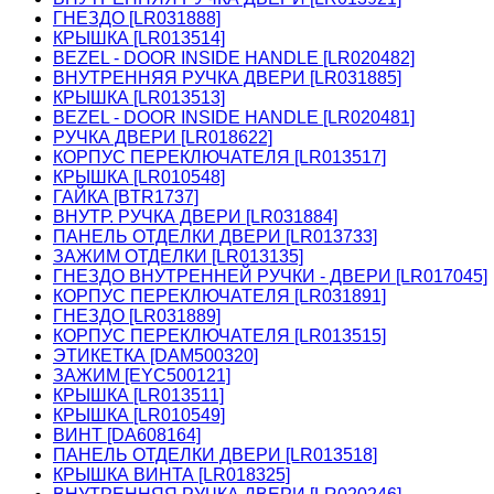
ГНЕЗДО [LR031888]
КРЫШКА [LR013514]
BEZEL - DOOR INSIDE HANDLE [LR020482]
ВНУТРЕННЯЯ РУЧКА ДВЕРИ [LR031885]
КРЫШКА [LR013513]
BEZEL - DOOR INSIDE HANDLE [LR020481]
РУЧКА ДВЕРИ [LR018622]
КОРПУС ПЕРЕКЛЮЧАТЕЛЯ [LR013517]
КРЫШКА [LR010548]
ГАЙКА [BTR1737]
ВНУТР. РУЧКА ДВЕРИ [LR031884]
ПАНЕЛЬ ОТДЕЛКИ ДВЕРИ [LR013733]
ЗАЖИМ ОТДЕЛКИ [LR013135]
ГНЕЗДО ВНУТРЕННЕЙ РУЧКИ - ДВЕРИ [LR017045]
КОРПУС ПЕРЕКЛЮЧАТЕЛЯ [LR031891]
ГНЕЗДО [LR031889]
КОРПУС ПЕРЕКЛЮЧАТЕЛЯ [LR013515]
ЭТИКЕТКА [DAM500320]
ЗАЖИМ [EYC500121]
КРЫШКА [LR013511]
КРЫШКА [LR010549]
ВИНТ [DA608164]
ПАНЕЛЬ ОТДЕЛКИ ДВЕРИ [LR013518]
КРЫШКА ВИНТА [LR018325]