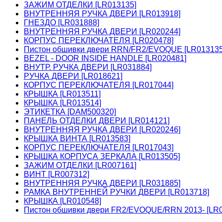
ЗАЖИМ ОТДЕЛКИ [LR013135]
ВНУТРЕННЯЯ РУЧКА ДВЕРИ [LR013918]
ГНЕЗДО [LR031888]
ВНУТРЕННЯЯ РУЧКА ДВЕРИ [LR020244]
КОРПУС ПЕРЕКЛЮЧАТЕЛЯ [LR020478]
Пистон обшивки двери RRN/FR2/EVOQUE [LR01313
BEZEL - DOOR INSIDE HANDLE [LR020481]
ВНУТР. РУЧКА ДВЕРИ [LR031884]
РУЧКА ДВЕРИ [LR018621]
КОРПУС ПЕРЕКЛЮЧАТЕЛЯ [LR017044]
КРЫШКА [LR013511]
КРЫШКА [LR013514]
ЭТИКЕТКА [DAM500320]
ПАНЕЛЬ ОТДЕЛКИ ДВЕРИ [LR014121]
ВНУТРЕННЯЯ РУЧКА ДВЕРИ [LR020246]
КРЫШКА ВИНТА [LR013583]
КОРПУС ПЕРЕКЛЮЧАТЕЛЯ [LR017043]
КРЫШКА КОРПУСА ЗЕРКАЛА [LR013505]
ЗАЖИМ ОТДЕЛКИ [LR007161]
ВИНТ [LR007312]
ВНУТРЕННЯЯ РУЧКА ДВЕРИ [LR031885]
РАМКА ВНУТРЕННЕЙ РУЧКИ ДВЕРИ [LR013718]
КРЫШКА [LR010548]
Пистон обшивки двери FR2/EVOQUE/RRN 2013- [LR0