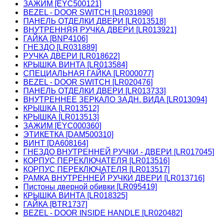
ЗАЖИМ [EYC500121]
BEZEL - DOOR SWITCH [LR031890]
ПАНЕЛЬ ОТДЕЛКИ ДВЕРИ [LR013518]
ВНУТРЕННЯЯ РУЧКА ДВЕРИ [LR013921]
ГАЙКА [BNP4106]
ГНЕЗДО [LR031889]
РУЧКА ДВЕРИ [LR018622]
КРЫШКА ВИНТА [LR013584]
СПЕЦИАЛЬНАЯ ГАЙКА [LR000077]
BEZEL - DOOR SWITCH [LR020476]
ПАНЕЛЬ ОТДЕЛКИ ДВЕРИ [LR013733]
ВНУТРЕННЕЕ ЗЕРКАЛО ЗАДН. ВИДА [LR013094]
КРЫШКА [LR013512]
КРЫШКА [LR013513]
ЗАЖИМ [EYC000360]
ЭТИКЕТКА [DAM500310]
ВИНТ [DA608164]
ГНЕЗДО ВНУТРЕННЕЙ РУЧКИ - ДВЕРИ [LR017045]
КОРПУС ПЕРЕКЛЮЧАТЕЛЯ [LR013516]
КОРПУС ПЕРЕКЛЮЧАТЕЛЯ [LR013517]
РАМКА ВНУТРЕННЕЙ РУЧКИ ДВЕРИ [LR013716]
Пистоны дверной обивки [LR095419]
КРЫШКА ВИНТА [LR018325]
ГАЙКА [BTR1737]
BEZEL - DOOR INSIDE HANDLE [LR020482]