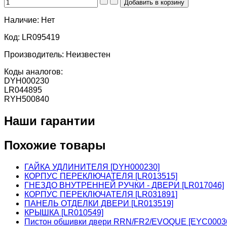
Наличие:
Нет
Код:
LR095419
Производитель:
Неизвестен
Коды аналогов:
DYH000230
LR044895
RYH500840
Наши гарантии
Похожие товары
ГАЙКА УДЛИНИТЕЛЯ [DYH000230]
КОРПУС ПЕРЕКЛЮЧАТЕЛЯ [LR013515]
ГНЕЗДО ВНУТРЕННЕЙ РУЧКИ - ДВЕРИ [LR017046]
КОРПУС ПЕРЕКЛЮЧАТЕЛЯ [LR031891]
ПАНЕЛЬ ОТДЕЛКИ ДВЕРИ [LR013519]
КРЫШКА [LR010549]
Пистон обшивки двери RRN/FR2/EVOQUE [EYC0003