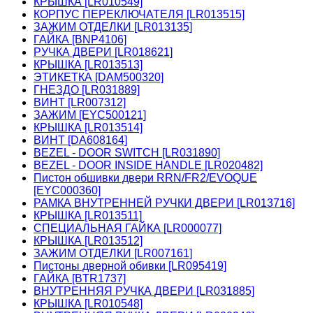
КРЫШКА [LR010549]
КОРПУС ПЕРЕКЛЮЧАТЕЛЯ [LR013515]
ЗАЖИМ ОТДЕЛКИ [LR013135]
ГАЙКА [BNP4106]
РУЧКА ДВЕРИ [LR018621]
КРЫШКА [LR013513]
ЭТИКЕТКА [DAM500320]
ГНЕЗДО [LR031889]
ВИНТ [LR007312]
ЗАЖИМ [EYC500121]
КРЫШКА [LR013514]
ВИНТ [DA608164]
BEZEL - DOOR SWITCH [LR031890]
BEZEL - DOOR INSIDE HANDLE [LR020482]
Пистон обшивки двери RRN/FR2/EVOQUE
[EYC000360]
РАМКА ВНУТРЕННЕЙ РУЧКИ ДВЕРИ [LR013716]
КРЫШКА [LR013511]
СПЕЦИАЛЬНАЯ ГАЙКА [LR000077]
КРЫШКА [LR013512]
ЗАЖИМ ОТДЕЛКИ [LR007161]
Пистоны дверной обивки [LR095419]
ГАЙКА [BTR1737]
ВНУТРЕННЯЯ РУЧКА ДВЕРИ [LR031885]
КРЫШКА [LR010548]