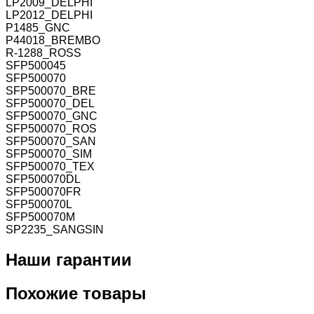
LP2009_DELPHI
LP2012_DELPHI
P1485_GNC
P44018_BREMBO
R-1288_ROSS
SFP500045
SFP500070
SFP500070_BRE
SFP500070_DEL
SFP500070_GNC
SFP500070_ROS
SFP500070_SAN
SFP500070_SIM
SFP500070_TEX
SFP500070DL
SFP500070FR
SFP500070L
SFP500070M
SP2235_SANGSIN
Наши гарантии
Похожие товары