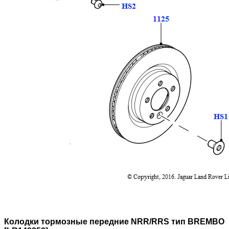
Колодки тормозные передние NRR/RRS тип BREMBO