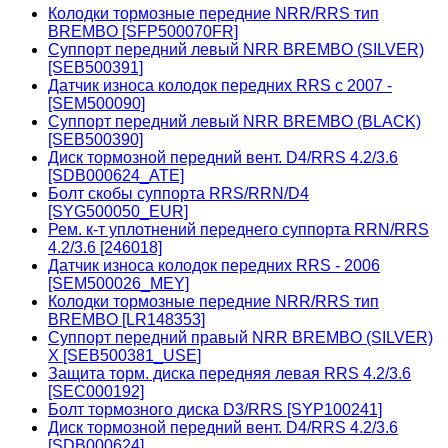
Колодки тормозные передние NRR/RRS тип
BREMBO [SFP500070FR]
Суппорт передний левый NRR BREMBO (SILVER)
[SEB500391]
Датчик износа колодок передних RRS с 2007 -
[SEM500090]
Суппорт передний левый NRR BREMBO (BLACK)
[SEB500390]
Диск тормозной передний вент. D4/RRS 4.2/3.6
[SDB000624_ATE]
Болт скобы суппорта RRS/RRN/D4
[SYG500050_EUR]
Рем. к-т уплотнений переднего суппорта RRN/RRS
4.2/3.6 [246018]
Датчик износа колодок передних RRS - 2006
[SEM500026_MEY]
Колодки тормозные передние NRR/RRS тип
BREMBO [LR148353]
Суппорт передний правый NRR BREMBO (SILVER)
X [SEB500381_USE]
Защита торм. диска передняя левая RRS 4.2/3.6
[SEC000192]
Болт тормозного диска D3/RRS [SYP100241]
Диск тормозной передний вент. D4/RRS 4.2/3.6
[SDB000624]