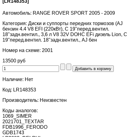
[LR148353]
Автомобиль:
RANGE ROVER SPORT 2005 - 2009
Категория:
Диски и суппорты передних тормозов (AJ
бензин 4.4 V8 EFI (220кВт), С 19"перед.вентил.
18"задн.вентил., 3,6 л V8 32V DOHC EFi дизель Lion, С
19"перед.вентил. 18"задн.вентил., AJ бен
Номер на схеме:
2001
13500 руб
Наличие:
Нет
Код:
LR148353
Производитель:
Неизвестен
Коды аналогов:
1069_SIMER
2021701_TEXTAR
FDB1996_FERODO
GDB1743