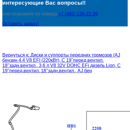
интересующие Вас вопросы!!
или позвоните по номеру
+7 (495) 136-22-39
Оставить заявку!
Вернуться к: Диски и суппорты передних тормозов (AJ
бензин 4.4 V8 EFI (220кВт), С 19"перед.вентил.
18"задн.вентил., 3,6 л V8 32V DOHC EFi дизель Lion, С
19"перед.вентил. 18"задн.вентил., AJ бен