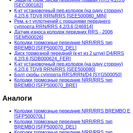
[SEC000182]
К-кт установочный пер.колодок (на одну сторону)
4.2/3.6 TDV8 RRN/RRS [SEE500080_MIN]
Рем. к-т уплотнений с поршнями переднего
суппорта RRN/RRS 4.2/3.6 [246914]
Датчик износа колодок передних RRS - 2006
[SEM500026]
Колодки тормозные передние NRR/RRS тип
BREMBO [SFP500070_DEL]
Диск тормозной передний (к-кт из 2 штук) D4/RRS
4.2/3.6 [SDB000624_FER]
К-кт установочный пер.колодок (на одну сторону)
4.2/3.6 TDV8 RRN/RRS [SEE500080]
Болт скобы суппорта RRS/RRN/D4 [SYG500050]
Колодки тормозные передние NRR/RRS тип
BREMBO [SFP500070_BRE]
Аналоги
Колодки тормозные передние NRR/RRS BREMBO E
[SFP500070L]
Колодки тормозные передние NRR/RRS тип
BREMBO [SFP500070_DEL]
Колодки тормозные передние NRR/RRS тип