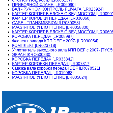
СТОПОРНОЕ КОЛЬ [LR005137]
ПРИВОДНОЙ ФЛАНЕ [LR006090]
ВАЛ - РУЧНОЙ КОНТРОЛЬ РЫЧАГА [LR023924]
КАРТЕР КОР.ПЕР.В БЛОКЕ С ВЕД.МОСТОМ [LR00901
КАРТЕР КОРОБКИ ПЕРЕДАЧ [LR030060]
CASE - TRANSMISSION [LR030058]
МАСЛЯНОЕ УПЛОТНЕНИЕ [LR0058800]
КАРТЕР КОР.ПЕР.В БЛОКЕ С ВЕД.МОСТОМ [LR00608
КОРОБКА ПЕРЕДАЧ [LR008997]
Фланец привода КПП DEF c 2007- [LR030054]
КОМПЛЕКТ [LR023718]
Уплотнитель выходного вала КПП DEF c 2007- [TYC5
ЭКРАН [KRO500330]
КОРОБКА ПЕРЕДАЧ [LR033342]
КАРТЕР КОРОБКИ ПЕРЕДАЧ [LR007317]
Смазка вала коробки передач DEF [LR078521]
КОРОБКА ПЕРЕДАЧ [LR019963]
МАСЛЯНОЕ УПЛОТНЕНИЕ [LR005024]