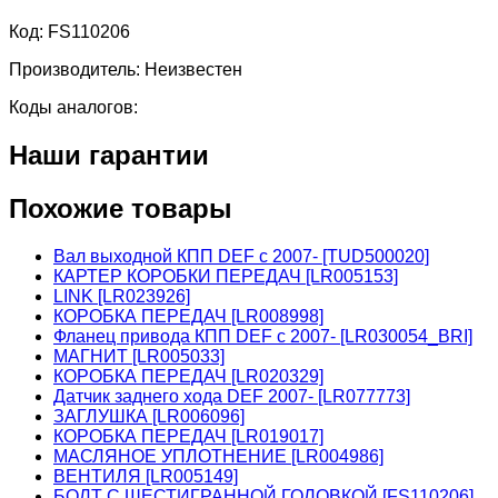
Код:
FS110206
Производитель:
Неизвестен
Коды аналогов:
Наши гарантии
Похожие товары
Вал выходной КПП DEF c 2007- [TUD500020]
КАРТЕР КОРОБКИ ПЕРЕДАЧ [LR005153]
LINK [LR023926]
КОРОБКА ПЕРЕДАЧ [LR008998]
Фланец привода КПП DEF c 2007- [LR030054_BRI]
МАГНИТ [LR005033]
КОРОБКА ПЕРЕДАЧ [LR020329]
Датчик заднего хода DEF 2007- [LR077773]
ЗАГЛУШКА [LR006096]
КОРОБКА ПЕРЕДАЧ [LR019017]
МАСЛЯНОЕ УПЛОТНЕНИЕ [LR004986]
ВЕНТИЛЯ [LR005149]
БОЛТ С ШЕСТИГРАННОЙ ГОЛОВКОЙ [FS110206]