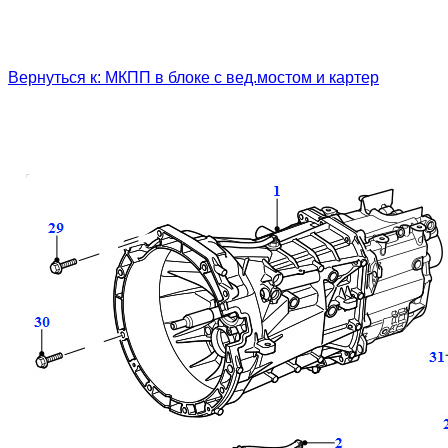
Вернуться к: МКПП в блоке с вед.мостом и картер