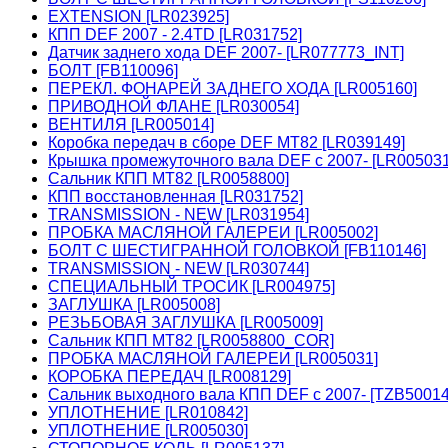
EXTENSION [LR023925]
КПП DEF 2007 - 2.4TD [LR031752]
Датчик заднего хода DEF 2007- [LR077773_INT]
БОЛТ [FB110096]
ПЕРЕКЛ. ФОНАРЕЙ ЗАДНЕГО ХОДА [LR005160]
ПРИВОДНОЙ ФЛАНЕ [LR030054]
ВЕНТИЛЯ [LR005014]
Коробка передач в сборе DEF MT82 [LR039149]
Крышка промежуточного вала DEF c 2007- [LR005031
Сальник КПП МТ82 [LR0058800]
КПП восстановленная [LR031752]
TRANSMISSION - NEW [LR031954]
ПРОБКА МАСЛЯНОЙ ГАЛЕРЕИ [LR005002]
БОЛТ С ШЕСТИГРАННОЙ ГОЛОВКОЙ [FB110146]
TRANSMISSION - NEW [LR030744]
СПЕЦИАЛЬНЫЙ ТРОСИК [LR004975]
ЗАГЛУШКА [LR005008]
РЕЗЬБОВАЯ ЗАГЛУШКА [LR005009]
Сальник КПП МТ82 [LR0058800_COR]
ПРОБКА МАСЛЯНОЙ ГАЛЕРЕИ [LR005031]
КОРОБКА ПЕРЕДАЧ [LR008129]
Сальник выходного вала КПП DEF c 2007- [TZB50014
УПЛОТНЕНИЕ [LR010842]
УПЛОТНЕНИЕ [LR005030]